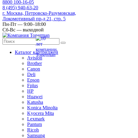
8
800
100-16-05
8
(495)
940-63-20
г. Москва, Петровско-Разумовская,
Локомотивный пр-д 21, стр. 5
Пн-Пт — 9:00–18:00
Сб-Вс — выходной
Каталог картриджей
Avision
Brother
Canon
Deli
Epson
Fplus
HP
Huawei
Katusha
Konica Minolta
Kyocera Mita
Lexmark
Pantum
Ricoh
Samsung