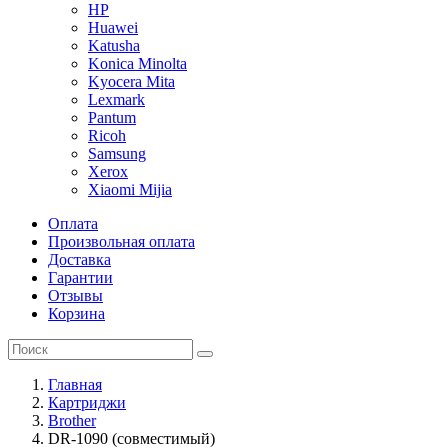
HP
Huawei
Katusha
Konica Minolta
Kyocera Mita
Lexmark
Pantum
Ricoh
Samsung
Xerox
Xiaomi Mijia
Оплата
Произвольная оплата
Доставка
Гарантии
Отзывы
Корзина
Главная
Картриджи
Brother
DR-1090 (совместимый)