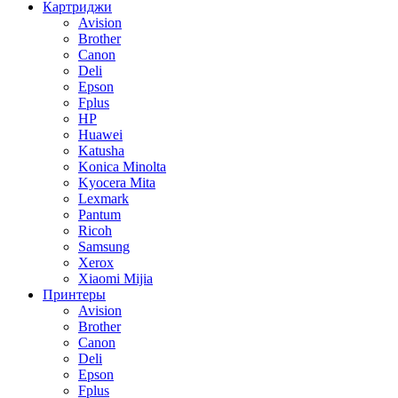
Картриджи
Avision
Brother
Canon
Deli
Epson
Fplus
HP
Huawei
Katusha
Konica Minolta
Kyocera Mita
Lexmark
Pantum
Ricoh
Samsung
Xerox
Xiaomi Mijia
Принтеры
Avision
Brother
Canon
Deli
Epson
Fplus