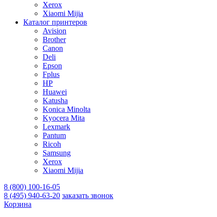
Xerox
Xiaomi Mijia
Каталог принтеров
Avision
Brother
Canon
Deli
Epson
Fplus
HP
Huawei
Katusha
Konica Minolta
Kyocera Mita
Lexmark
Pantum
Ricoh
Samsung
Xerox
Xiaomi Mijia
8 (800) 100-16-05
8 (495) 940-63-20
заказать звонок
Корзина