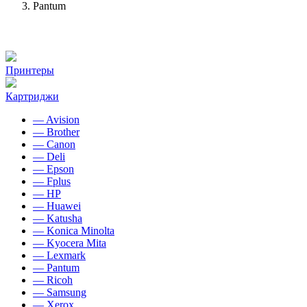
Pantum
Принтеры
Картриджи
— Avision
— Brother
— Canon
— Deli
— Epson
— Fplus
— HP
— Huawei
— Katusha
— Konica Minolta
— Kyocera Mita
— Lexmark
— Pantum
— Ricoh
— Samsung
— Xerox