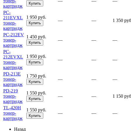
тонер-
—
—
—
Купить
картридж
PC-
1 950 руб.
211EVXL
—
—
1 350 руб
тонер-
Купить
картридж
PC-212EV
1 450 руб.
тонер-
—
—
—
Купить
картридж
PC-
1 950 руб.
212EVXL
—
—
—
тонер-
Купить
картридж
PD-213E
1 750 руб.
тонер-
—
—
—
Купить
картридж
PD-219
1 550 руб.
тонер-
—
—
1 150 руб
Купить
картридж
TL-420H
1 550 руб.
тонер-
—
—
—
Купить
картридж
Назад