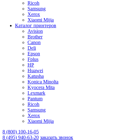
Ricoh
Samsung
Xerox
Xiaomi Mijia
Каталог принтеров
Avision
Brother
Canon
Deli
Epson
Fplus
HP
Huawei
Katusha
Konica Minolta
Kyocera Mita
Lexmark
Pantum
Ricoh
Samsung
Xerox
Xiaomi Mijia
8 (800) 100-16-05
8 (495) 940-63-20
заказать звонок