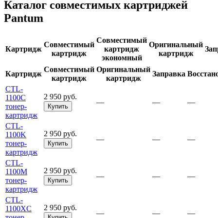
Каталог совместимых картриджей
Pantum
Совместимый
Совместимый
Оригинальный
Картридж
картридж
Зап
картридж
картридж
экономный
Совместимый
Оригинальный
Картридж
Заправка
Восстан
картридж
картридж
CTL-
2 950 руб.
1100C
—
—
—
тонер-
Купить
картридж
CTL-
2 950 руб.
1100K
—
—
—
тонер-
Купить
картридж
CTL-
2 950 руб.
1100M
—
—
—
тонер-
Купить
картридж
CTL-
2 950 руб.
1100XC
—
—
—
тонер-
Купить