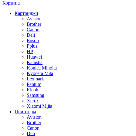
Корзина
Картриджи
Avision
Brother
Canon
Deli
Epson
Fplus
HP
Huawei
Katusha
Konica Minolta
Kyocera Mita
Lexmark
Pantum
Ricoh
Samsung
Xerox
Xiaomi Mijia
Принтеры
Avision
Brother
Canon
Deli