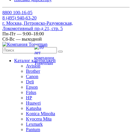
8
800
100-16-05
8
(495)
940-63-20
г. Москва, Петровско-Разумовская,
Локомотивный пр-д 21, стр. 5
Пн-Пт — 9:00–18:00
Сб-Вс — выходной
Каталог картриджей
Avision
Brother
Canon
Deli
Epson
Fplus
HP
Huawei
Katusha
Konica Minolta
Kyocera Mita
Lexmark
Pantum