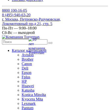
8
800
100-16-05
8
(495)
940-63-20
г. Москва, Петровско-Разумовская,
Локомотивный пр-д 21, стр. 5
Пн-Пт — 9:00–18:00
Сб-Вс — выходной
Каталог картриджей
Avision
Brother
Canon
Deli
Epson
Fplus
HP
Huawei
Katusha
Konica Minolta
Kyocera Mita
Lexmark
Pantum