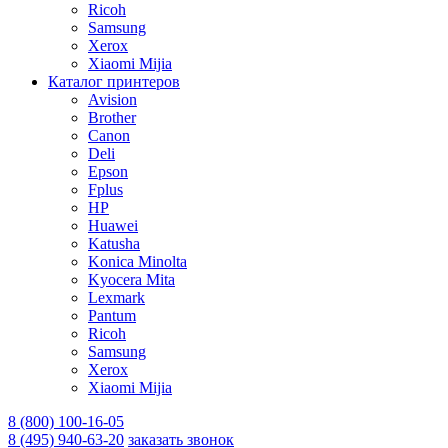
Ricoh
Samsung
Xerox
Xiaomi Mijia
Каталог принтеров
Avision
Brother
Canon
Deli
Epson
Fplus
HP
Huawei
Katusha
Konica Minolta
Kyocera Mita
Lexmark
Pantum
Ricoh
Samsung
Xerox
Xiaomi Mijia
8 (800) 100-16-05
8 (495) 940-63-20
заказать звонок