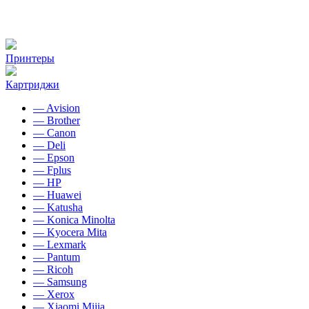
Принтеры
Картриджи
— Avision
— Brother
— Canon
— Deli
— Epson
— Fplus
— HP
— Huawei
— Katusha
— Konica Minolta
— Kyocera Mita
— Lexmark
— Pantum
— Ricoh
— Samsung
— Xerox
— Xiaomi Mijia