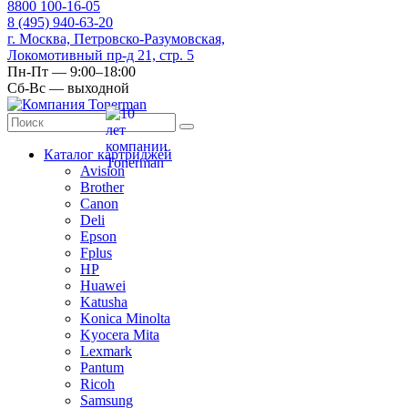
8
800
100-16-05
8
(495)
940-63-20
г. Москва, Петровско-Разумовская,
Локомотивный пр-д 21, стр. 5
Пн-Пт — 9:00–18:00
Сб-Вс — выходной
Каталог картриджей
Avision
Brother
Canon
Deli
Epson
Fplus
HP
Huawei
Katusha
Konica Minolta
Kyocera Mita
Lexmark
Pantum
Ricoh
Samsung