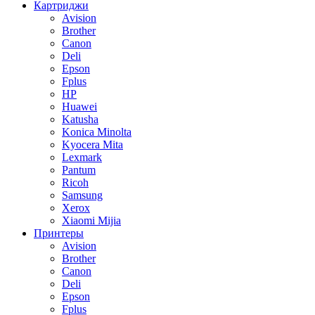
Картриджи
Avision
Brother
Canon
Deli
Epson
Fplus
HP
Huawei
Katusha
Konica Minolta
Kyocera Mita
Lexmark
Pantum
Ricoh
Samsung
Xerox
Xiaomi Mijia
Принтеры
Avision
Brother
Canon
Deli
Epson
Fplus