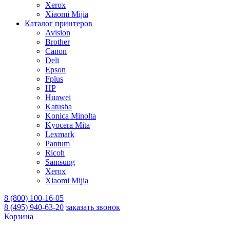
Xerox
Xiaomi Mijia
Каталог принтеров
Avision
Brother
Canon
Deli
Epson
Fplus
HP
Huawei
Katusha
Konica Minolta
Kyocera Mita
Lexmark
Pantum
Ricoh
Samsung
Xerox
Xiaomi Mijia
8 (800) 100-16-05
8 (495) 940-63-20
заказать звонок
Корзина