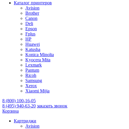
Каталог принтеров
Avision
Brother
Canon
Deli
Epson
Fplus
HP
Huawei
Katusha
Konica Minolta
Kyocera Mita
Lexmark
Pantum
Ricoh
Samsung
Xerox
Xiaomi Mijia
8 (800) 100-16-05
8 (495) 940-63-20
заказать звонок
Корзина
Картриджи
Avision