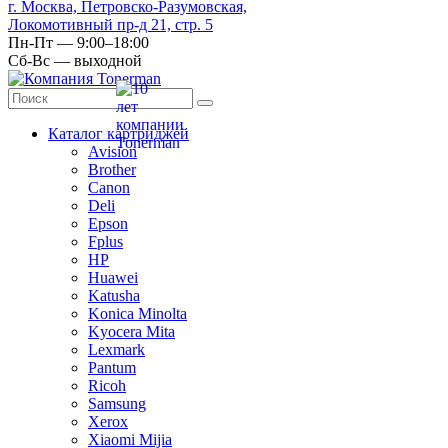
г. Москва, Петровско-Разумовская,
Локомотивный пр-д 21, стр. 5
Пн-Пт — 9:00–18:00
Сб-Вс — выходной
Каталог картриджей
Avision
Brother
Canon
Deli
Epson
Fplus
HP
Huawei
Katusha
Konica Minolta
Kyocera Mita
Lexmark
Pantum
Ricoh
Samsung
Xerox
Xiaomi Mijia