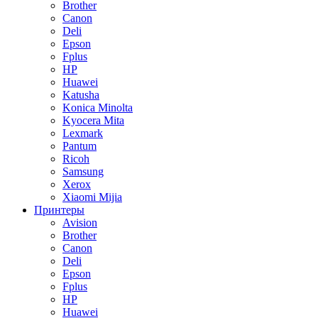
Brother
Canon
Deli
Epson
Fplus
HP
Huawei
Katusha
Konica Minolta
Kyocera Mita
Lexmark
Pantum
Ricoh
Samsung
Xerox
Xiaomi Mijia
Принтеры
Avision
Brother
Canon
Deli
Epson
Fplus
HP
Huawei