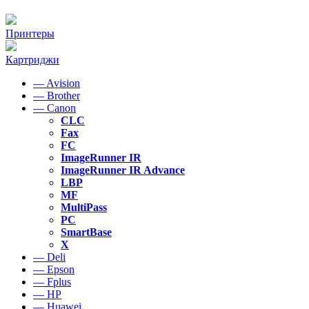
Принтеры
Картриджи
— Avision
— Brother
— Canon
CLC
Fax
FC
ImageRunner IR
ImageRunner IR Advance
LBP
MF
MultiPass
PC
SmartBase
X
— Deli
— Epson
— Fplus
— HP
— Huawei