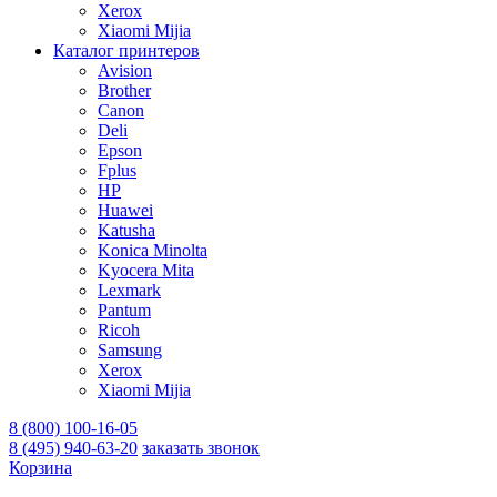
Xerox
Xiaomi Mijia
Каталог принтеров
Avision
Brother
Canon
Deli
Epson
Fplus
HP
Huawei
Katusha
Konica Minolta
Kyocera Mita
Lexmark
Pantum
Ricoh
Samsung
Xerox
Xiaomi Mijia
8 (800) 100-16-05
8 (495) 940-63-20
заказать звонок
Корзина