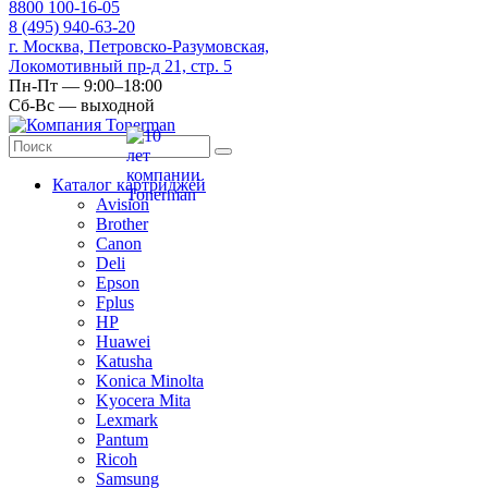
8
800
100-16-05
8
(495)
940-63-20
г. Москва, Петровско-Разумовская,
Локомотивный пр-д 21, стр. 5
Пн-Пт — 9:00–18:00
Сб-Вс — выходной
Каталог картриджей
Avision
Brother
Canon
Deli
Epson
Fplus
HP
Huawei
Katusha
Konica Minolta
Kyocera Mita
Lexmark
Pantum
Ricoh
Samsung