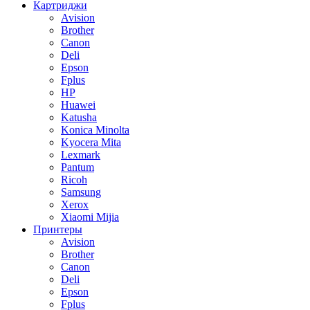
Картриджи
Avision
Brother
Canon
Deli
Epson
Fplus
HP
Huawei
Katusha
Konica Minolta
Kyocera Mita
Lexmark
Pantum
Ricoh
Samsung
Xerox
Xiaomi Mijia
Принтеры
Avision
Brother
Canon
Deli
Epson
Fplus