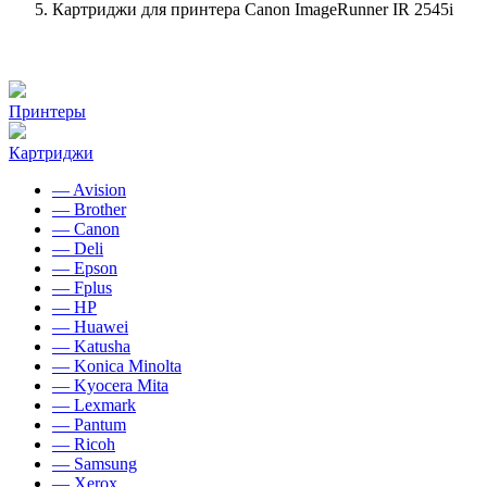
Картриджи для принтера Canon ImageRunner IR 2545i
Принтеры
Картриджи
— Avision
— Brother
— Canon
— Deli
— Epson
— Fplus
— HP
— Huawei
— Katusha
— Konica Minolta
— Kyocera Mita
— Lexmark
— Pantum
— Ricoh
— Samsung
— Xerox