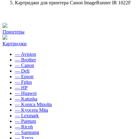
Картриджи для принтера Canon ImageRunner IR 1022F
Принтеры
Картриджи
— Avision
— Brother
— Canon
— Deli
— Epson
— Fplus
— HP
— Huawei
— Katusha
— Konica Minolta
— Kyocera Mita
— Lexmark
— Pantum
— Ricoh
— Samsung
— Xerox