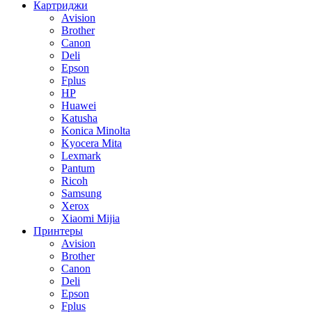
Картриджи
Avision
Brother
Canon
Deli
Epson
Fplus
HP
Huawei
Katusha
Konica Minolta
Kyocera Mita
Lexmark
Pantum
Ricoh
Samsung
Xerox
Xiaomi Mijia
Принтеры
Avision
Brother
Canon
Deli
Epson
Fplus