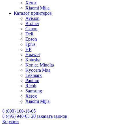
Xerox
Xiaomi Mijia
Каталог принтеров
Avision
Brother
Canon
Deli
Epson
Fplus
HP
Huawei
Katusha
Konica Minolta
Kyocera Mita
Lexmark
Pantum
Ricoh
Samsung
Xerox
Xiaomi Mijia
8 (800) 100-16-05
8 (495) 940-63-20
заказать звонок
Корзина