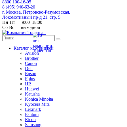
8
800
100-16-05
8
(495)
940-63-20
г. Москва, Петровско-Разумовская,
Локомотивный пр-д 21, стр. 5
Пн-Пт — 9:00–18:00
Сб-Вс — выходной
Каталог картриджей
Avision
Brother
Canon
Deli
Epson
Fplus
HP
Huawei
Katusha
Konica Minolta
Kyocera Mita
Lexmark
Pantum
Ricoh
Samsung