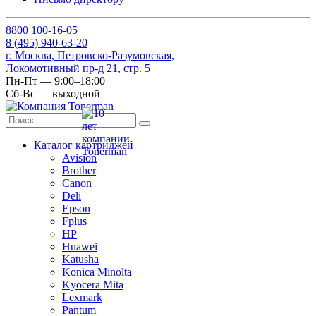
8
800
100-16-05
8
(495)
940-63-20
г. Москва, Петровско-Разумовская,
Локомотивный пр-д 21, стр. 5
Пн-Пт — 9:00–18:00
Сб-Вс — выходной
Каталог картриджей
Avision
Brother
Canon
Deli
Epson
Fplus
HP
Huawei
Katusha
Konica Minolta
Kyocera Mita
Lexmark
Pantum