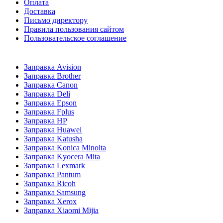
Оплата
Доставка
Письмо директору
Правила пользования сайтом
Пользовательское соглашение
Заправка Avision
Заправка Brother
Заправка Canon
Заправка Deli
Заправка Epson
Заправка Fplus
Заправка HP
Заправка Huawei
Заправка Katusha
Заправка Konica Minolta
Заправка Kyocera Mita
Заправка Lexmark
Заправка Pantum
Заправка Ricoh
Заправка Samsung
Заправка Xerox
Заправка Xiaomi Mijia