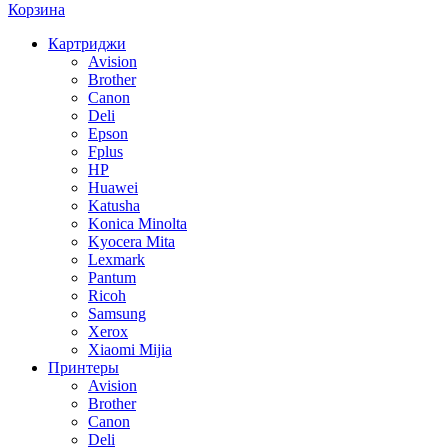
Корзина
Картриджи
Avision
Brother
Canon
Deli
Epson
Fplus
HP
Huawei
Katusha
Konica Minolta
Kyocera Mita
Lexmark
Pantum
Ricoh
Samsung
Xerox
Xiaomi Mijia
Принтеры
Avision
Brother
Canon
Deli