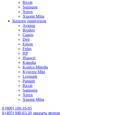
Ricoh
Samsung
Xerox
Xiaomi Mijia
Каталог принтеров
Avision
Brother
Canon
Deli
Epson
Fplus
HP
Huawei
Katusha
Konica Minolta
Kyocera Mita
Lexmark
Pantum
Ricoh
Samsung
Xerox
Xiaomi Mijia
8 (800) 100-16-05
8 (495) 940-63-20
заказать звонок