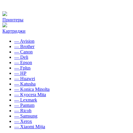
Принтеры
Картриджи
— Avision
— Brother
— Canon
— Deli
— Epson
— Fplus
— HP
— Huawei
— Katusha
— Konica Minolta
— Kyocera Mita
— Lexmark
— Pantum
— Ricoh
— Samsung
— Xerox
— Xiaomi Mijia