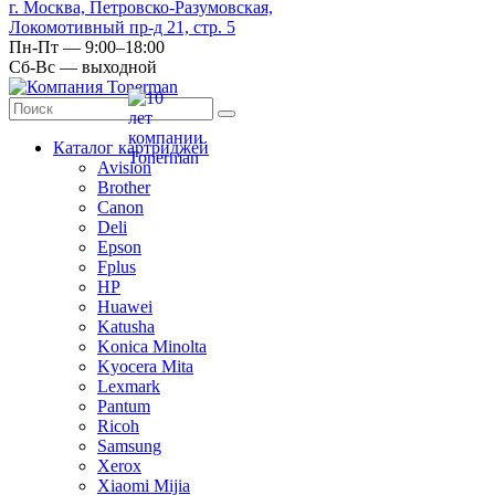
г. Москва, Петровско-Разумовская,
Локомотивный пр-д 21, стр. 5
Пн-Пт — 9:00–18:00
Сб-Вс — выходной
Каталог картриджей
Avision
Brother
Canon
Deli
Epson
Fplus
HP
Huawei
Katusha
Konica Minolta
Kyocera Mita
Lexmark
Pantum
Ricoh
Samsung
Xerox
Xiaomi Mijia