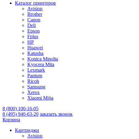
Каталог принтеров
Avision
Brother
Canon
Deli
Epson
Fplus
HP
Huawei
Katusha
Konica Minolta
Kyocera Mita
Lexmark
Pantum
Ricoh
Samsung
Xerox
Xiaomi Mijia
8 (800) 100-16-05
8 (495) 940-63-20
заказать звонок
Корзина
Картриджи
Avision