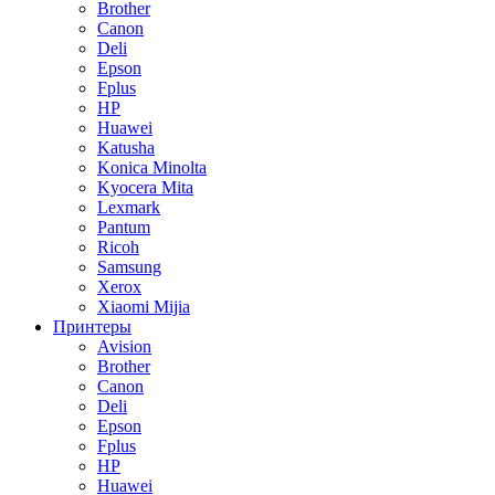
Brother
Canon
Deli
Epson
Fplus
HP
Huawei
Katusha
Konica Minolta
Kyocera Mita
Lexmark
Pantum
Ricoh
Samsung
Xerox
Xiaomi Mijia
Принтеры
Avision
Brother
Canon
Deli
Epson
Fplus
HP
Huawei