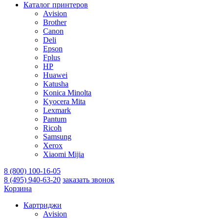
Каталог принтеров
Avision
Brother
Canon
Deli
Epson
Fplus
HP
Huawei
Katusha
Konica Minolta
Kyocera Mita
Lexmark
Pantum
Ricoh
Samsung
Xerox
Xiaomi Mijia
8 (800) 100-16-05
8 (495) 940-63-20
заказать звонок
Корзина
Картриджи
Avision