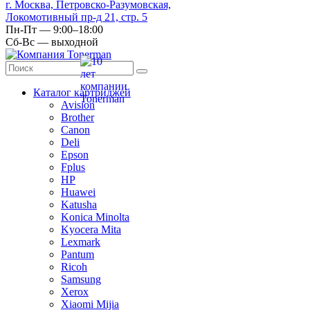
г. Москва, Петровско-Разумовская,
Локомотивный пр-д 21, стр. 5
Пн-Пт — 9:00–18:00
Сб-Вс — выходной
Каталог картриджей
Avision
Brother
Canon
Deli
Epson
Fplus
HP
Huawei
Katusha
Konica Minolta
Kyocera Mita
Lexmark
Pantum
Ricoh
Samsung
Xerox
Xiaomi Mijia