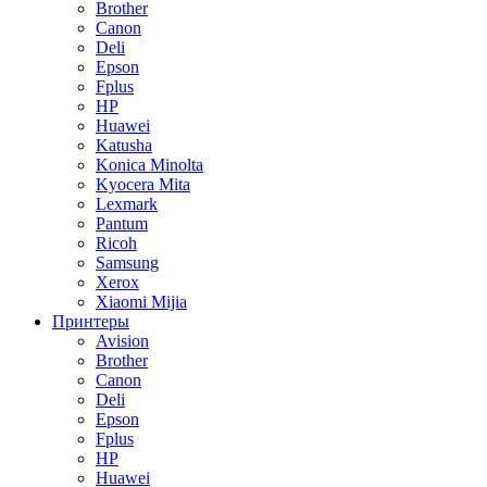
Brother
Canon
Deli
Epson
Fplus
HP
Huawei
Katusha
Konica Minolta
Kyocera Mita
Lexmark
Pantum
Ricoh
Samsung
Xerox
Xiaomi Mijia
Принтеры
Avision
Brother
Canon
Deli
Epson
Fplus
HP
Huawei