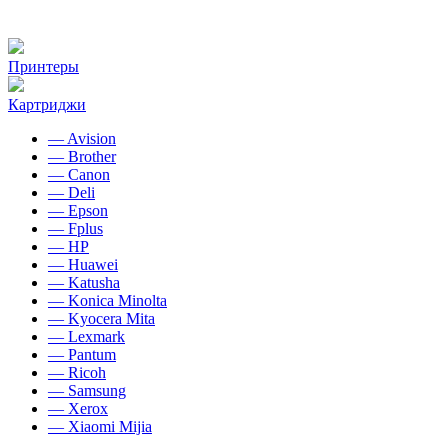
Принтеры
Картриджи
— Avision
— Brother
— Canon
— Deli
— Epson
— Fplus
— HP
— Huawei
— Katusha
— Konica Minolta
— Kyocera Mita
— Lexmark
— Pantum
— Ricoh
— Samsung
— Xerox
— Xiaomi Mijia