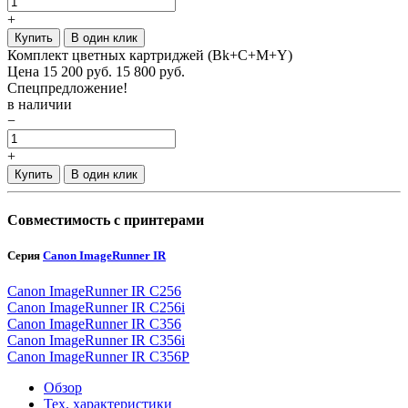
+
Купить
В один клик
Комплект цветных картриджей (Bk+C+M+Y)
Цена
15 200
руб.
15 800 руб.
Спецпредложение!
в наличии
−
+
Купить
В один клик
Совместимость с принтерами
Серия
Canon ImageRunner IR
Canon ImageRunner IR C256
Canon ImageRunner IR C256i
Canon ImageRunner IR C356
Canon ImageRunner IR C356i
Canon ImageRunner IR C356P
Обзор
Тех. характеристики