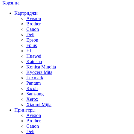
Корзина
Картриджи
Avision
Brother
Canon
Deli
Epson
Fplus
HP
Huawei
Katusha
Konica Minolta
Kyocera Mita
Lexmark
Pantum
Ricoh
Samsung
Xerox
Xiaomi Mijia
Принтеры
Avision
Brother
Canon
Deli