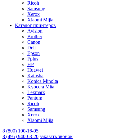
Ricoh
Samsung
Xerox
Xiaomi Mijia
Каталог принтеров
Avision
Brother
Canon
Deli
Epson
Fplus
HP
Huawei
Katusha
Konica Minolta
Kyocera Mita
Lexmark
Pantum
Ricoh
Samsung
Xerox
Xiaomi Mijia
8 (800) 100-16-05
8 (495) 940-63-20
заказать звонок