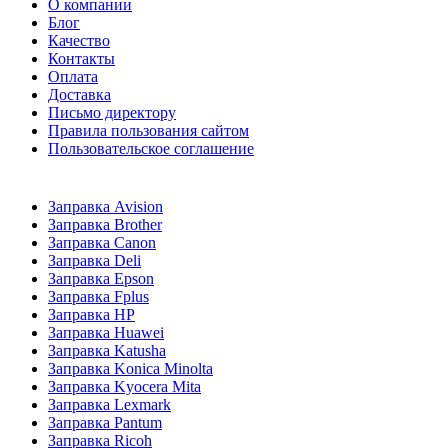
О компании
Блог
Качество
Контакты
Оплата
Доставка
Письмо директору
Правила пользования сайтом
Пользовательское соглашение
Заправка Avision
Заправка Brother
Заправка Canon
Заправка Deli
Заправка Epson
Заправка Fplus
Заправка HP
Заправка Huawei
Заправка Katusha
Заправка Konica Minolta
Заправка Kyocera Mita
Заправка Lexmark
Заправка Pantum
Заправка Ricoh