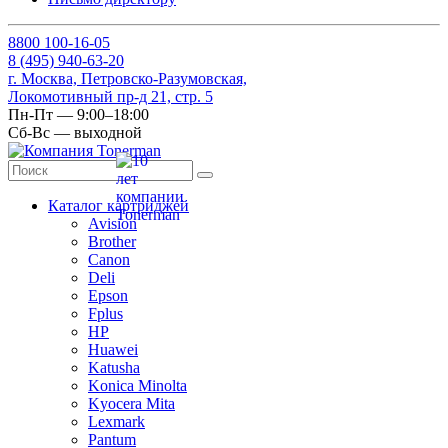
8
800
100-16-05
8
(495)
940-63-20
г. Москва, Петровско-Разумовская,
Локомотивный пр-д 21, стр. 5
Пн-Пт — 9:00–18:00
Сб-Вс — выходной
Каталог картриджей
Avision
Brother
Canon
Deli
Epson
Fplus
HP
Huawei
Katusha
Konica Minolta
Kyocera Mita
Lexmark
Pantum