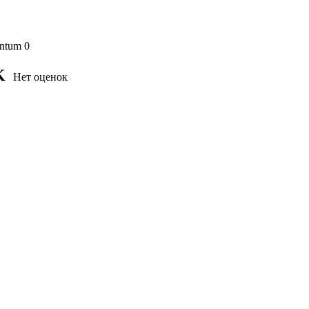
ntum
0
K
Нет оценок