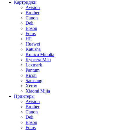
Картриджи
Avision
Brother
Canon
Deli
Epson
Fplus
HP
Huawei
Katusha
Konica Minolta
Kyocera Mita
Lexmark
Pantum
Ricoh
Samsung
Xerox
Xiaomi Mijia
Принтеры
Avision
Brother
Canon
Deli
Epson
Fplus