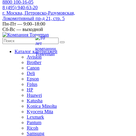
8
800
100-16-05
8
(495)
940-63-20
г. Москва, Петровско-Разумовская,
Локомотивный пр-д 21, стр. 5
Пн-Пт — 9:00–18:00
Сб-Вс — выходной
Каталог картриджей
Avision
Brother
Canon
Deli
Epson
Fplus
HP
Huawei
Katusha
Konica Minolta
Kyocera Mita
Lexmark
Pantum
Ricoh
Samsung