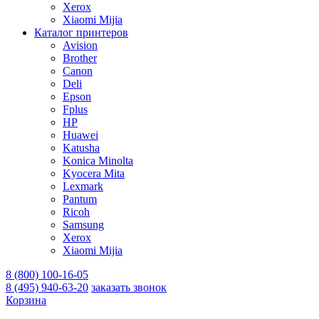
Xerox
Xiaomi Mijia
Каталог принтеров
Avision
Brother
Canon
Deli
Epson
Fplus
HP
Huawei
Katusha
Konica Minolta
Kyocera Mita
Lexmark
Pantum
Ricoh
Samsung
Xerox
Xiaomi Mijia
8 (800) 100-16-05
8 (495) 940-63-20
заказать звонок
Корзина