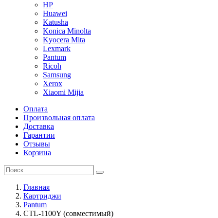
HP
Huawei
Katusha
Konica Minolta
Kyocera Mita
Lexmark
Pantum
Ricoh
Samsung
Xerox
Xiaomi Mijia
Оплата
Произвольная оплата
Доставка
Гарантии
Отзывы
Корзина
Главная
Картриджи
Pantum
CTL-1100Y (совместимый)