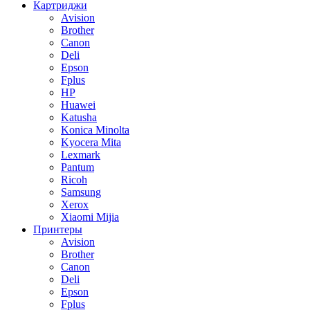
Картриджи
Avision
Brother
Canon
Deli
Epson
Fplus
HP
Huawei
Katusha
Konica Minolta
Kyocera Mita
Lexmark
Pantum
Ricoh
Samsung
Xerox
Xiaomi Mijia
Принтеры
Avision
Brother
Canon
Deli
Epson
Fplus