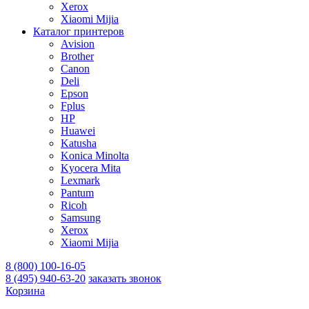
Xerox
Xiaomi Mijia
Каталог принтеров
Avision
Brother
Canon
Deli
Epson
Fplus
HP
Huawei
Katusha
Konica Minolta
Kyocera Mita
Lexmark
Pantum
Ricoh
Samsung
Xerox
Xiaomi Mijia
8 (800) 100-16-05
8 (495) 940-63-20
заказать звонок
Корзина