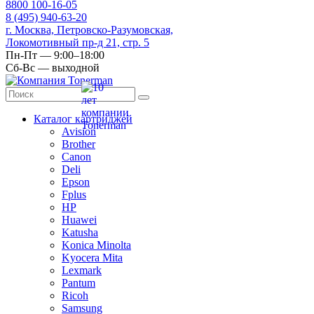
8
800
100-16-05
8
(495)
940-63-20
г. Москва, Петровско-Разумовская,
Локомотивный пр-д 21, стр. 5
Пн-Пт — 9:00–18:00
Сб-Вс — выходной
Каталог картриджей
Avision
Brother
Canon
Deli
Epson
Fplus
HP
Huawei
Katusha
Konica Minolta
Kyocera Mita
Lexmark
Pantum
Ricoh
Samsung