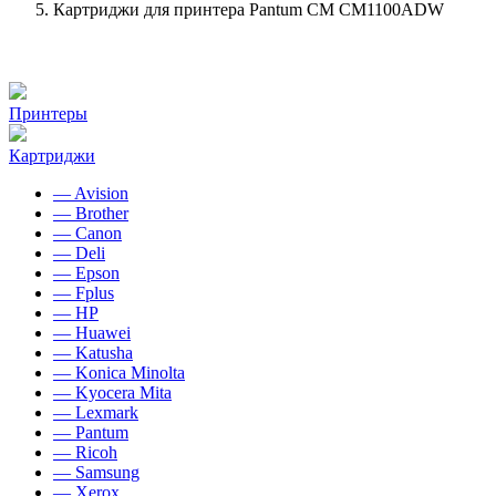
Картриджи для принтера Pantum CM CM1100ADW
Принтеры
Картриджи
— Avision
— Brother
— Canon
— Deli
— Epson
— Fplus
— HP
— Huawei
— Katusha
— Konica Minolta
— Kyocera Mita
— Lexmark
— Pantum
— Ricoh
— Samsung
— Xerox