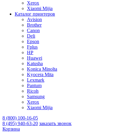
Xerox
Xiaomi Mijia
Каталог принтеров
Avision
Brother
Canon
Deli
Epson
Fplus
HP
Huawei
Katusha
Konica Minolta
Kyocera Mita
Lexmark
Pantum
Ricoh
Samsung
Xerox
Xiaomi Mijia
8 (800) 100-16-05
8 (495) 940-63-20
заказать звонок
Корзина