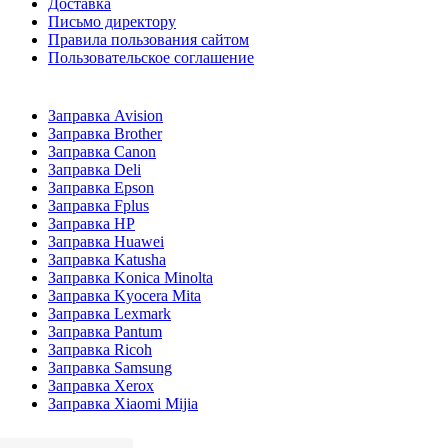
Доставка
Письмо директору
Правила пользования сайтом
Пользовательское соглашение
Заправка Avision
Заправка Brother
Заправка Canon
Заправка Deli
Заправка Epson
Заправка Fplus
Заправка HP
Заправка Huawei
Заправка Katusha
Заправка Konica Minolta
Заправка Kyocera Mita
Заправка Lexmark
Заправка Pantum
Заправка Ricoh
Заправка Samsung
Заправка Xerox
Заправка Xiaomi Mijia