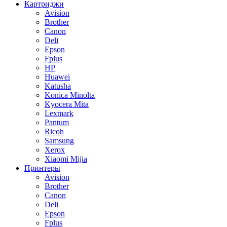
Картриджи
Avision
Brother
Canon
Deli
Epson
Fplus
HP
Huawei
Katusha
Konica Minolta
Kyocera Mita
Lexmark
Pantum
Ricoh
Samsung
Xerox
Xiaomi Mijia
Принтеры
Avision
Brother
Canon
Deli
Epson
Fplus