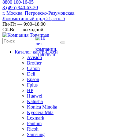
8
800
100-16-05
8
(495)
940-63-20
г. Москва, Петровско-Разумовская,
Локомотивный пр-д 21, стр. 5
Пн-Пт — 9:00–18:00
Сб-Вс — выходной
Каталог картриджей
Avision
Brother
Canon
Deli
Epson
Fplus
HP
Huawei
Katusha
Konica Minolta
Kyocera Mita
Lexmark
Pantum
Ricoh
Samsung