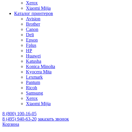
Xerox
Xiaomi Mijia
Каталог принтеров
Avision
Brother
Canon
Deli
Epson
Fplus
HP
Huawei
Katusha
Konica Minolta
Kyocera Mita
Lexmark
Pantum
Ricoh
Samsung
Xerox
Xiaomi Mijia
8 (800) 100-16-05
8 (495) 940-63-20
заказать звонок
Корзина