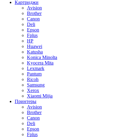
Картриджи
Avision
Brother
Canon
Deli
Epson
Fplus
HP
Huawei
Katusha
Konica Minolta
Kyocera Mita
Lexmark
Pantum
Ricoh
Samsung
Xerox
Xiaomi Mijia
Принтеры
Avision
Brother
Canon
Deli
Epson
Fplus