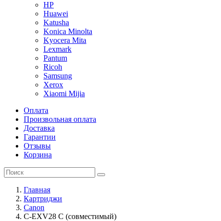
HP
Huawei
Katusha
Konica Minolta
Kyocera Mita
Lexmark
Pantum
Ricoh
Samsung
Xerox
Xiaomi Mijia
Оплата
Произвольная оплата
Доставка
Гарантии
Отзывы
Корзина
Главная
Картриджи
Canon
C-EXV28 C (совместимый)