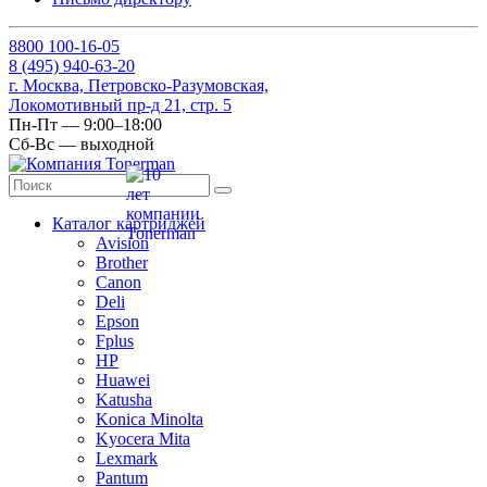
8
800
100-16-05
8
(495)
940-63-20
г. Москва, Петровско-Разумовская,
Локомотивный пр-д 21, стр. 5
Пн-Пт — 9:00–18:00
Сб-Вс — выходной
Каталог картриджей
Avision
Brother
Canon
Deli
Epson
Fplus
HP
Huawei
Katusha
Konica Minolta
Kyocera Mita
Lexmark
Pantum