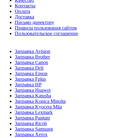
Качество
Контакты
Оплата
Доставка
Письмо директору
Правила пользования сайтом
Пользовательское соглашение
Заправка Avision
Заправка Brother
Заправка Canon
Заправка Deli
Заправка Epson
Заправка Fplus
Заправка HP
Заправка Huawei
Заправка Katusha
Заправка Konica Minolta
Заправка Kyocera Mita
Заправка Lexmark
Заправка Pantum
Заправка Ricoh
Заправка Samsung
Заправка Xerox