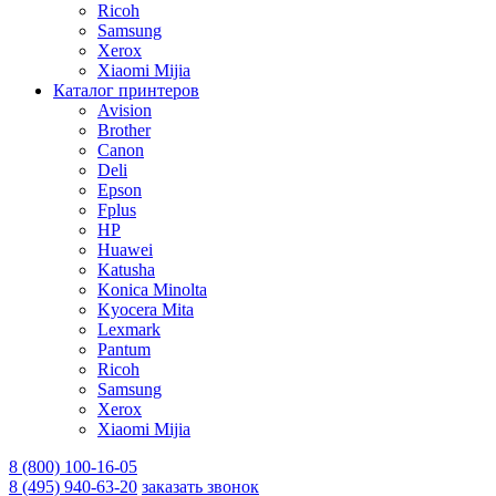
Ricoh
Samsung
Xerox
Xiaomi Mijia
Каталог принтеров
Avision
Brother
Canon
Deli
Epson
Fplus
HP
Huawei
Katusha
Konica Minolta
Kyocera Mita
Lexmark
Pantum
Ricoh
Samsung
Xerox
Xiaomi Mijia
8 (800) 100-16-05
8 (495) 940-63-20
заказать звонок