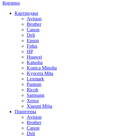
Корзина
Картриджи
Avision
Brother
Canon
Deli
Epson
Fplus
HP
Huawei
Katusha
Konica Minolta
Kyocera Mita
Lexmark
Pantum
Ricoh
Samsung
Xerox
Xiaomi Mijia
Принтеры
Avision
Brother
Canon
Deli