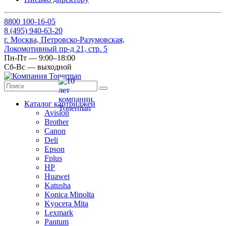
8
800
100-16-05
8
(495)
940-63-20
г. Москва, Петровско-Разумовская,
Локомотивный пр-д 21, стр. 5
Пн-Пт — 9:00–18:00
Сб-Вс — выходной
Каталог картриджей
Avision
Brother
Canon
Deli
Epson
Fplus
HP
Huawei
Katusha
Konica Minolta
Kyocera Mita
Lexmark
Pantum