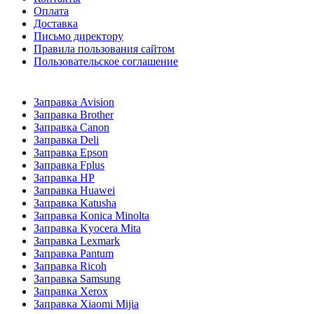
Оплата
Доставка
Письмо директору
Правила пользования сайтом
Пользовательское соглашение
Заправка Avision
Заправка Brother
Заправка Canon
Заправка Deli
Заправка Epson
Заправка Fplus
Заправка HP
Заправка Huawei
Заправка Katusha
Заправка Konica Minolta
Заправка Kyocera Mita
Заправка Lexmark
Заправка Pantum
Заправка Ricoh
Заправка Samsung
Заправка Xerox
Заправка Xiaomi Mijia