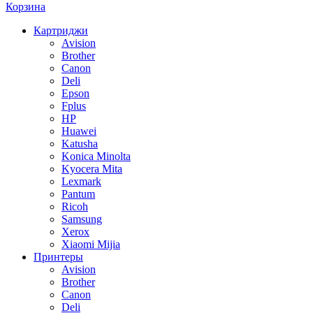
Корзина
Картриджи
Avision
Brother
Canon
Deli
Epson
Fplus
HP
Huawei
Katusha
Konica Minolta
Kyocera Mita
Lexmark
Pantum
Ricoh
Samsung
Xerox
Xiaomi Mijia
Принтеры
Avision
Brother
Canon
Deli