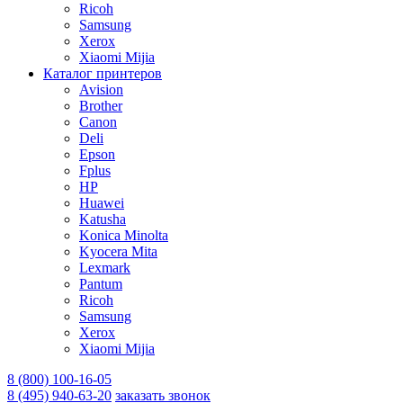
Ricoh
Samsung
Xerox
Xiaomi Mijia
Каталог принтеров
Avision
Brother
Canon
Deli
Epson
Fplus
HP
Huawei
Katusha
Konica Minolta
Kyocera Mita
Lexmark
Pantum
Ricoh
Samsung
Xerox
Xiaomi Mijia
8 (800) 100-16-05
8 (495) 940-63-20
заказать звонок