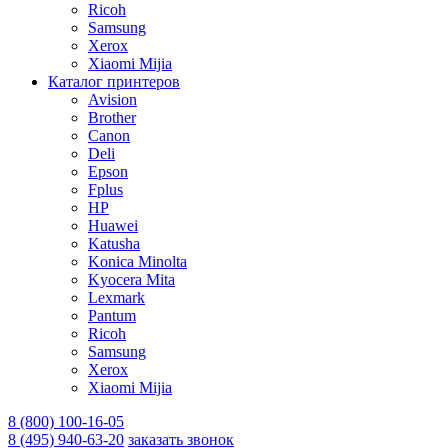
Ricoh
Samsung
Xerox
Xiaomi Mijia
Каталог принтеров
Avision
Brother
Canon
Deli
Epson
Fplus
HP
Huawei
Katusha
Konica Minolta
Kyocera Mita
Lexmark
Pantum
Ricoh
Samsung
Xerox
Xiaomi Mijia
8 (800) 100-16-05
8 (495) 940-63-20
заказать звонок