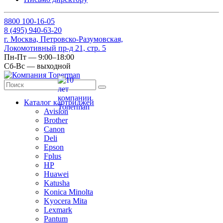
8
800
100-16-05
8
(495)
940-63-20
г. Москва, Петровско-Разумовская,
Локомотивный пр-д 21, стр. 5
Пн-Пт — 9:00–18:00
Сб-Вс — выходной
Каталог картриджей
Avision
Brother
Canon
Deli
Epson
Fplus
HP
Huawei
Katusha
Konica Minolta
Kyocera Mita
Lexmark
Pantum