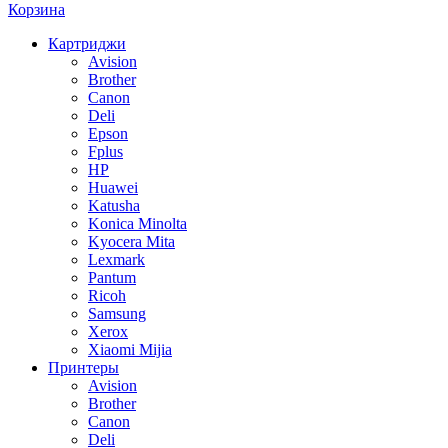
Корзина
Картриджи
Avision
Brother
Canon
Deli
Epson
Fplus
HP
Huawei
Katusha
Konica Minolta
Kyocera Mita
Lexmark
Pantum
Ricoh
Samsung
Xerox
Xiaomi Mijia
Принтеры
Avision
Brother
Canon
Deli