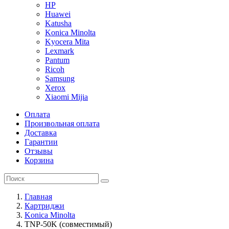
HP
Huawei
Katusha
Konica Minolta
Kyocera Mita
Lexmark
Pantum
Ricoh
Samsung
Xerox
Xiaomi Mijia
Оплата
Произвольная оплата
Доставка
Гарантии
Отзывы
Корзина
Главная
Картриджи
Konica Minolta
TNP-50K (совместимый)