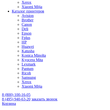
Xerox
Xiaomi Mijia
Каталог принтеров
Avision
Brother
Canon
Deli
Epson
Fplus
HP
Huawei
Katusha
Konica Minolta
Kyocera Mita
Lexmark
Pantum
Ricoh
Samsung
Xerox
Xiaomi Mijia
8 (800) 100-16-05
8 (495) 940-63-20
заказать звонок
Корзина