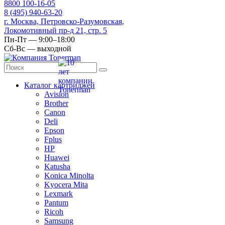
8
800
100-16-05
8
(495)
940-63-20
г. Москва, Петровско-Разумовская,
Локомотивный пр-д 21, стр. 5
Пн-Пт — 9:00–18:00
Сб-Вс — выходной
Каталог картриджей
Avision
Brother
Canon
Deli
Epson
Fplus
HP
Huawei
Katusha
Konica Minolta
Kyocera Mita
Lexmark
Pantum
Ricoh
Samsung