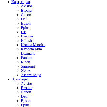
Картриджи
Avision
Brother
Canon
Deli
Epson
Fplus
HP
Huawei
Katusha
Konica Minolta
Kyocera Mita
Lexmark
Pantum
Ricoh
Samsung
Xerox
Xiaomi Mijia
Принтеры
Avision
Brother
Canon
Deli
Epson
Fplus