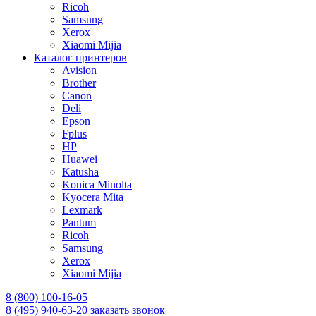
Ricoh
Samsung
Xerox
Xiaomi Mijia
Каталог принтеров
Avision
Brother
Canon
Deli
Epson
Fplus
HP
Huawei
Katusha
Konica Minolta
Kyocera Mita
Lexmark
Pantum
Ricoh
Samsung
Xerox
Xiaomi Mijia
8 (800) 100-16-05
8 (495) 940-63-20
заказать звонок