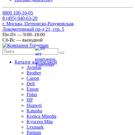
8
800
100-16-05
8
(495)
940-63-20
г. Москва, Петровско-Разумовская,
Локомотивный пр-д 21, стр. 5
Пн-Пт — 9:00–18:00
Сб-Вс — выходной
Каталог картриджей
Avision
Brother
Canon
Deli
Epson
Fplus
HP
Huawei
Katusha
Konica Minolta
Kyocera Mita
Lexmark
Pantum