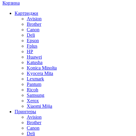
Корзина
Картриджи
Avision
Brother
Canon
Deli
Epson
Fplus
HP
Huawei
Katusha
Konica Minolta
Kyocera Mita
Lexmark
Pantum
Ricoh
Samsung
Xerox
Xiaomi Mijia
Принтеры
Avision
Brother
Canon
Deli