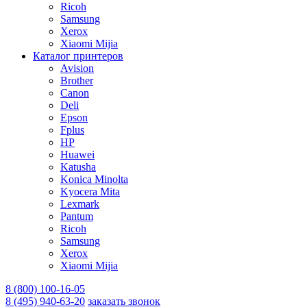
Ricoh
Samsung
Xerox
Xiaomi Mijia
Каталог принтеров
Avision
Brother
Canon
Deli
Epson
Fplus
HP
Huawei
Katusha
Konica Minolta
Kyocera Mita
Lexmark
Pantum
Ricoh
Samsung
Xerox
Xiaomi Mijia
8 (800) 100-16-05
8 (495) 940-63-20
заказать звонок