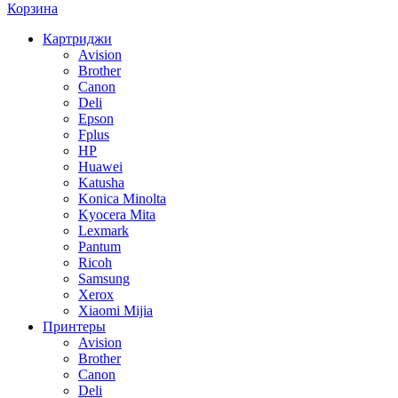
Корзина
Картриджи
Avision
Brother
Canon
Deli
Epson
Fplus
HP
Huawei
Katusha
Konica Minolta
Kyocera Mita
Lexmark
Pantum
Ricoh
Samsung
Xerox
Xiaomi Mijia
Принтеры
Avision
Brother
Canon
Deli