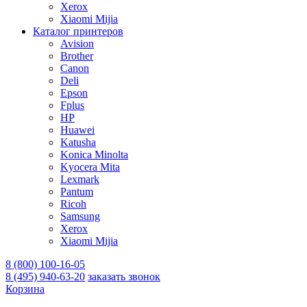
Xerox
Xiaomi Mijia
Каталог принтеров
Avision
Brother
Canon
Deli
Epson
Fplus
HP
Huawei
Katusha
Konica Minolta
Kyocera Mita
Lexmark
Pantum
Ricoh
Samsung
Xerox
Xiaomi Mijia
8 (800) 100-16-05
8 (495) 940-63-20
заказать звонок
Корзина