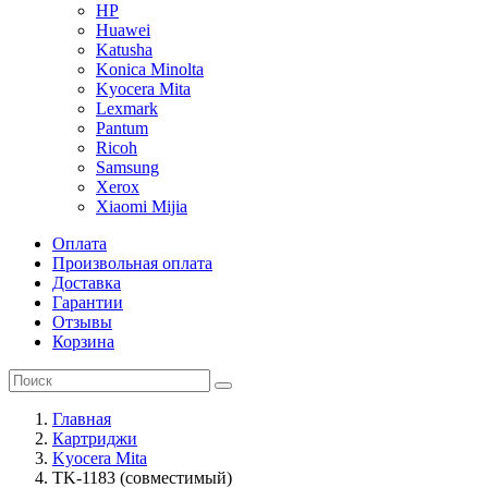
HP
Huawei
Katusha
Konica Minolta
Kyocera Mita
Lexmark
Pantum
Ricoh
Samsung
Xerox
Xiaomi Mijia
Оплата
Произвольная оплата
Доставка
Гарантии
Отзывы
Корзина
Главная
Картриджи
Kyocera Mita
TK-1183 (совместимый)