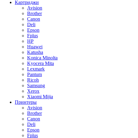
Картриджи
Avision
Brother
Canon
Deli
Epson
Fplus
HP
Huawei
Katusha
Konica Minolta
Kyocera Mita
Lexmark
Pantum
Ricoh
Samsung
Xerox
Xiaomi Mijia
Принтеры
Avision
Brother
Canon
Deli
Epson
Fplus