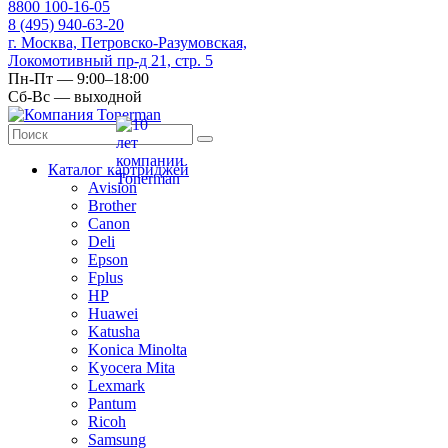
8
800
100-16-05
8
(495)
940-63-20
г. Москва, Петровско-Разумовская,
Локомотивный пр-д 21, стр. 5
Пн-Пт — 9:00–18:00
Сб-Вс — выходной
Каталог картриджей
Avision
Brother
Canon
Deli
Epson
Fplus
HP
Huawei
Katusha
Konica Minolta
Kyocera Mita
Lexmark
Pantum
Ricoh
Samsung