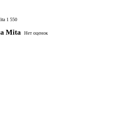
ita
1 550
a Mita
Нет оценок