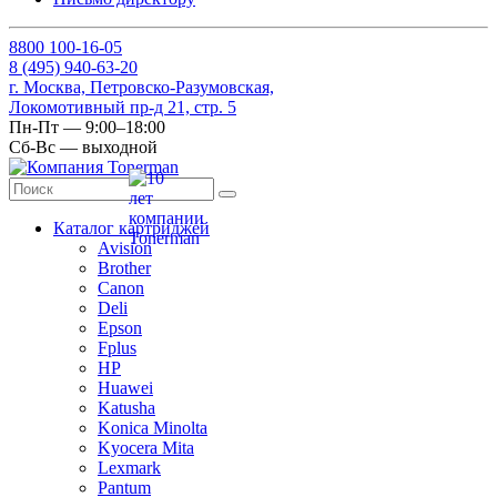
8
800
100-16-05
8
(495)
940-63-20
г. Москва, Петровско-Разумовская,
Локомотивный пр-д 21, стр. 5
Пн-Пт — 9:00–18:00
Сб-Вс — выходной
Каталог картриджей
Avision
Brother
Canon
Deli
Epson
Fplus
HP
Huawei
Katusha
Konica Minolta
Kyocera Mita
Lexmark
Pantum