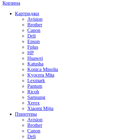
Корзина
Картриджи
Avision
Brother
Canon
Deli
Epson
Fplus
HP
Huawei
Katusha
Konica Minolta
Kyocera Mita
Lexmark
Pantum
Ricoh
Samsung
Xerox
Xiaomi Mijia
Принтеры
Avision
Brother
Canon
Deli