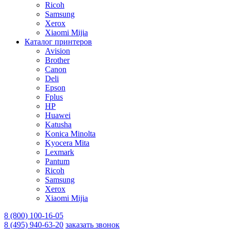
Ricoh
Samsung
Xerox
Xiaomi Mijia
Каталог принтеров
Avision
Brother
Canon
Deli
Epson
Fplus
HP
Huawei
Katusha
Konica Minolta
Kyocera Mita
Lexmark
Pantum
Ricoh
Samsung
Xerox
Xiaomi Mijia
8 (800) 100-16-05
8 (495) 940-63-20
заказать звонок