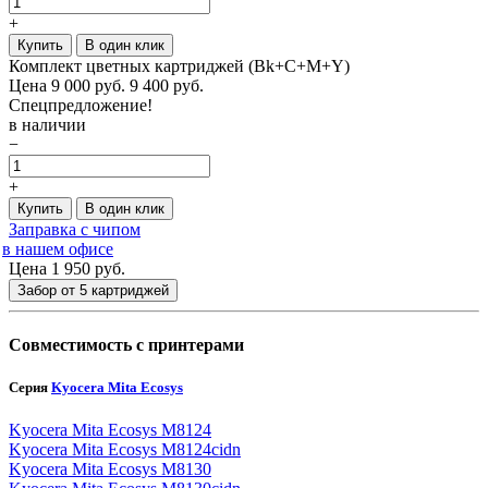
+
Купить
В один клик
Комплект цветных картриджей (Bk+C+M+Y)
Цена
9 000
руб.
9 400 руб.
Спецпредложение!
в наличии
−
+
Купить
В один клик
Заправка с чипом
в нашем офисе
Цена 1 950
руб.
Забор от 5 картриджей
Совместимость с принтерами
Серия
Kyocera Mita Ecosys
Kyocera Mita Ecosys M8124
Kyocera Mita Ecosys M8124cidn
Kyocera Mita Ecosys M8130