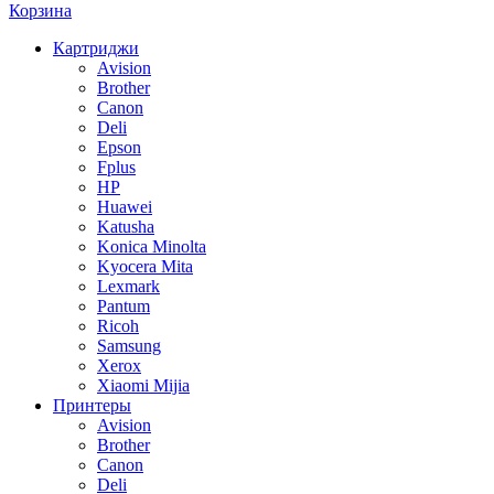
Корзина
Картриджи
Avision
Brother
Canon
Deli
Epson
Fplus
HP
Huawei
Katusha
Konica Minolta
Kyocera Mita
Lexmark
Pantum
Ricoh
Samsung
Xerox
Xiaomi Mijia
Принтеры
Avision
Brother
Canon
Deli