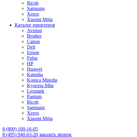
Ricoh
Samsung
Xerox
Xiaomi Mijia
Каталог принтеров
Avision
Brother
Canon
Deli
Epson
Fplus
HP
Huawei
Katusha
Konica Minolta
Kyocera Mita
Lexmark
Pantum
Ricoh
Samsung
Xerox
Xiaomi Mijia
8 (800) 100-16-05
8 (495) 940-63-20
заказать звонок