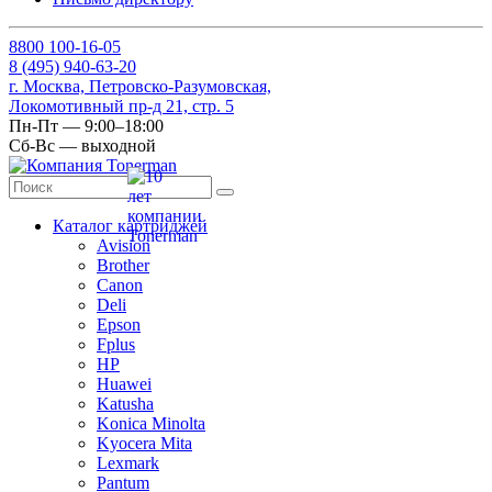
8
800
100-16-05
8
(495)
940-63-20
г. Москва, Петровско-Разумовская,
Локомотивный пр-д 21, стр. 5
Пн-Пт — 9:00–18:00
Сб-Вс — выходной
Каталог картриджей
Avision
Brother
Canon
Deli
Epson
Fplus
HP
Huawei
Katusha
Konica Minolta
Kyocera Mita
Lexmark
Pantum