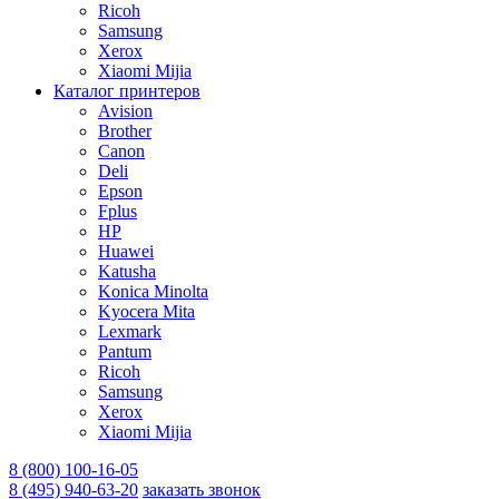
Ricoh
Samsung
Xerox
Xiaomi Mijia
Каталог принтеров
Avision
Brother
Canon
Deli
Epson
Fplus
HP
Huawei
Katusha
Konica Minolta
Kyocera Mita
Lexmark
Pantum
Ricoh
Samsung
Xerox
Xiaomi Mijia
8 (800) 100-16-05
8 (495) 940-63-20
заказать звонок