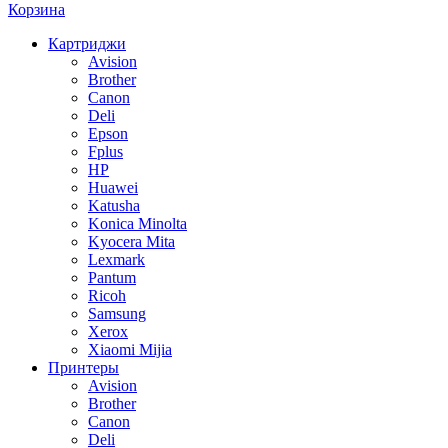
Корзина
Картриджи
Avision
Brother
Canon
Deli
Epson
Fplus
HP
Huawei
Katusha
Konica Minolta
Kyocera Mita
Lexmark
Pantum
Ricoh
Samsung
Xerox
Xiaomi Mijia
Принтеры
Avision
Brother
Canon
Deli