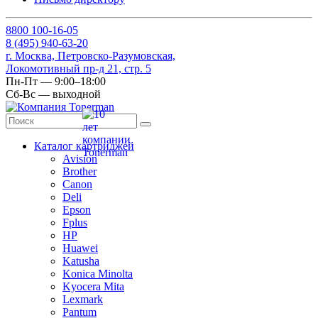
8
800
100-16-05
8
(495)
940-63-20
г. Москва, Петровско-Разумовская,
Локомотивный пр-д 21, стр. 5
Пн-Пт — 9:00–18:00
Сб-Вс — выходной
Каталог картриджей
Avision
Brother
Canon
Deli
Epson
Fplus
HP
Huawei
Katusha
Konica Minolta
Kyocera Mita
Lexmark
Pantum