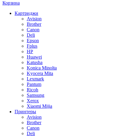
Корзина
Картриджи
Avision
Brother
Canon
Deli
Epson
Fplus
HP
Huawei
Katusha
Konica Minolta
Kyocera Mita
Lexmark
Pantum
Ricoh
Samsung
Xerox
Xiaomi Mijia
Принтеры
Avision
Brother
Canon
Deli