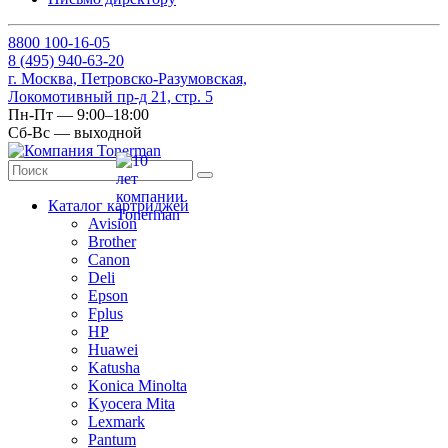
8
800
100-16-05
8
(495)
940-63-20
г. Москва, Петровско-Разумовская,
Локомотивный пр-д 21, стр. 5
Пн-Пт — 9:00–18:00
Сб-Вс — выходной
Каталог картриджей
Avision
Brother
Canon
Deli
Epson
Fplus
HP
Huawei
Katusha
Konica Minolta
Kyocera Mita
Lexmark
Pantum