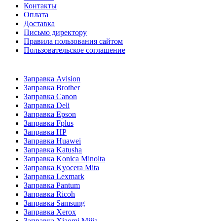
Контакты
Оплата
Доставка
Письмо директору
Правила пользования сайтом
Пользовательское соглашение
Заправка Avision
Заправка Brother
Заправка Canon
Заправка Deli
Заправка Epson
Заправка Fplus
Заправка HP
Заправка Huawei
Заправка Katusha
Заправка Konica Minolta
Заправка Kyocera Mita
Заправка Lexmark
Заправка Pantum
Заправка Ricoh
Заправка Samsung
Заправка Xerox
Заправка Xiaomi Mijia