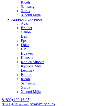
Ricoh
Samsung
Xerox
Xiaomi Mijia
Каталог принтеров
Avision
Brother
Canon
Deli
Epson
Fplus
HP
Huawei
Katusha
Konica Minolta
Kyocera Mita
Lexmark
Pantum
Ricoh
Samsung
Xerox
Xiaomi Mijia
8 (800) 100-16-05
8 (495) 940-63-20
заказать звонок