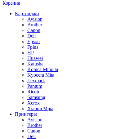
Корзина
Картриджи
Avision
Brother
Canon
Deli
Epson
Fplus
HP
Huawei
Katusha
Konica Minolta
Kyocera Mita
Lexmark
Pantum
Ricoh
Samsung
Xerox
Xiaomi Mijia
Принтеры
Avision
Brother
Canon
Deli