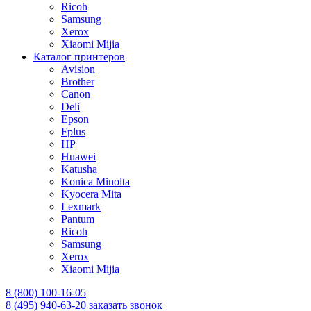
Ricoh
Samsung
Xerox
Xiaomi Mijia
Каталог принтеров
Avision
Brother
Canon
Deli
Epson
Fplus
HP
Huawei
Katusha
Konica Minolta
Kyocera Mita
Lexmark
Pantum
Ricoh
Samsung
Xerox
Xiaomi Mijia
8 (800) 100-16-05
8 (495) 940-63-20
заказать звонок