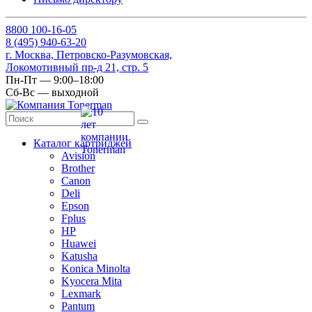
8
800
100-16-05
8
(495)
940-63-20
г. Москва, Петровско-Разумовская,
Локомотивный пр-д 21, стр. 5
Пн-Пт — 9:00–18:00
Сб-Вс — выходной
Каталог картриджей
Avision
Brother
Canon
Deli
Epson
Fplus
HP
Huawei
Katusha
Konica Minolta
Kyocera Mita
Lexmark
Pantum