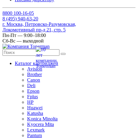
8
800
100-16-05
8
(495)
940-63-20
г. Москва, Петровско-Разумовская,
Локомотивный пр-д 21, стр. 5
Пн-Пт — 9:00–18:00
Сб-Вс — выходной
Каталог картриджей
Avision
Brother
Canon
Deli
Epson
Fplus
HP
Huawei
Katusha
Konica Minolta
Kyocera Mita
Lexmark
Pantum