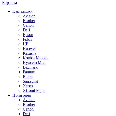
Корзина
Картриджи
Avision
Brother
Canon
Deli
Epson
Fplus
HP
Huawei
Katusha
Konica Minolta
Kyocera Mita
Lexmark
Pantum
Ricoh
Samsung
Xerox
Xiaomi Mijia
Принтеры
Avision
Brother
Canon
Deli