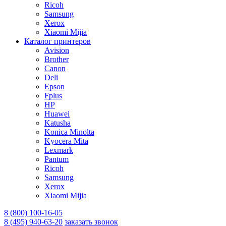
Ricoh
Samsung
Xerox
Xiaomi Mijia
Каталог принтеров
Avision
Brother
Canon
Deli
Epson
Fplus
HP
Huawei
Katusha
Konica Minolta
Kyocera Mita
Lexmark
Pantum
Ricoh
Samsung
Xerox
Xiaomi Mijia
8 (800) 100-16-05
8 (495) 940-63-20
заказать звонок