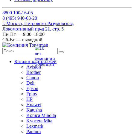
8
800
100-16-05
8
(495)
940-63-20
г. Москва, Петровско-Разумовская,
Локомотивный пр-д 21, стр. 5
Пн-Пт — 9:00–18:00
Сб-Вс — выходной
Каталог картриджей
Avision
Brother
Canon
Deli
Epson
Fplus
HP
Huawei
Katusha
Konica Minolta
Kyocera Mita
Lexmark
Pantum