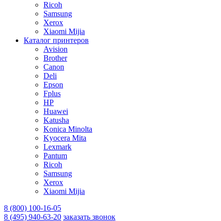
Ricoh
Samsung
Xerox
Xiaomi Mijia
Каталог принтеров
Avision
Brother
Canon
Deli
Epson
Fplus
HP
Huawei
Katusha
Konica Minolta
Kyocera Mita
Lexmark
Pantum
Ricoh
Samsung
Xerox
Xiaomi Mijia
8 (800) 100-16-05
8 (495) 940-63-20
заказать звонок