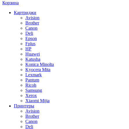
Корзина
Картриджи
Avision
Brother
Canon
Deli
Epson
Fplus
HP
Huawei
Katusha
Konica Minolta
Kyocera Mita
Lexmark
Pantum
Ricoh
Samsung
Xerox
Xiaomi Mijia
Принтеры
Avision
Brother
Canon
Deli