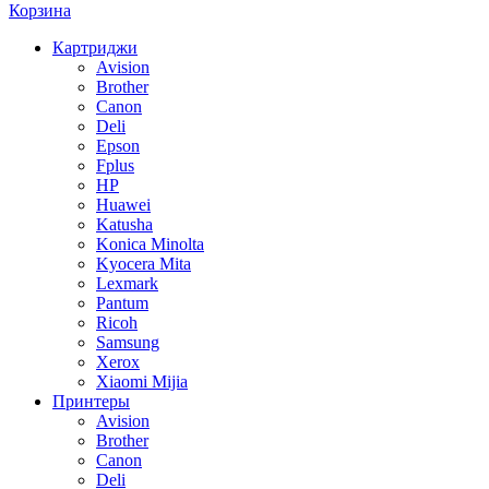
Корзина
Картриджи
Avision
Brother
Canon
Deli
Epson
Fplus
HP
Huawei
Katusha
Konica Minolta
Kyocera Mita
Lexmark
Pantum
Ricoh
Samsung
Xerox
Xiaomi Mijia
Принтеры
Avision
Brother
Canon
Deli