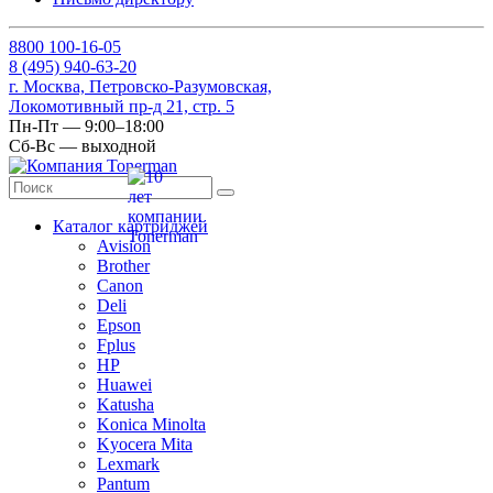
8
800
100-16-05
8
(495)
940-63-20
г. Москва, Петровско-Разумовская,
Локомотивный пр-д 21, стр. 5
Пн-Пт — 9:00–18:00
Сб-Вс — выходной
Каталог картриджей
Avision
Brother
Canon
Deli
Epson
Fplus
HP
Huawei
Katusha
Konica Minolta
Kyocera Mita
Lexmark
Pantum