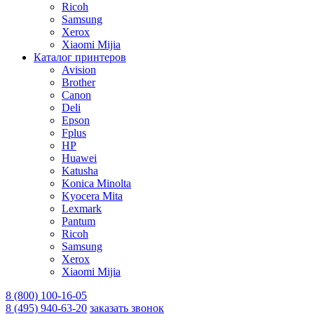
Ricoh
Samsung
Xerox
Xiaomi Mijia
Каталог принтеров
Avision
Brother
Canon
Deli
Epson
Fplus
HP
Huawei
Katusha
Konica Minolta
Kyocera Mita
Lexmark
Pantum
Ricoh
Samsung
Xerox
Xiaomi Mijia
8 (800) 100-16-05
8 (495) 940-63-20
заказать звонок