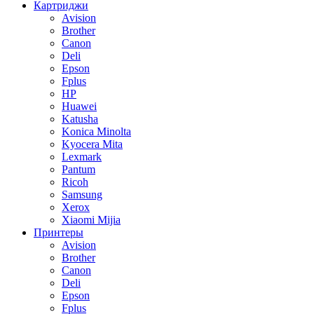
Картриджи
Avision
Brother
Canon
Deli
Epson
Fplus
HP
Huawei
Katusha
Konica Minolta
Kyocera Mita
Lexmark
Pantum
Ricoh
Samsung
Xerox
Xiaomi Mijia
Принтеры
Avision
Brother
Canon
Deli
Epson
Fplus