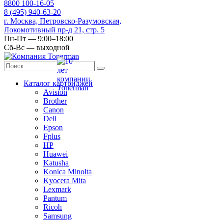
8
800
100-16-05
8
(495)
940-63-20
г. Москва, Петровско-Разумовская,
Локомотивный пр-д 21, стр. 5
Пн-Пт — 9:00–18:00
Сб-Вс — выходной
Каталог картриджей
Avision
Brother
Canon
Deli
Epson
Fplus
HP
Huawei
Katusha
Konica Minolta
Kyocera Mita
Lexmark
Pantum
Ricoh
Samsung