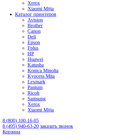
Xerox
Xiaomi Mijia
Каталог принтеров
Avision
Brother
Canon
Deli
Epson
Fplus
HP
Huawei
Katusha
Konica Minolta
Kyocera Mita
Lexmark
Pantum
Ricoh
Samsung
Xerox
Xiaomi Mijia
8 (800) 100-16-05
8 (495) 940-63-20
заказать звонок
Корзина