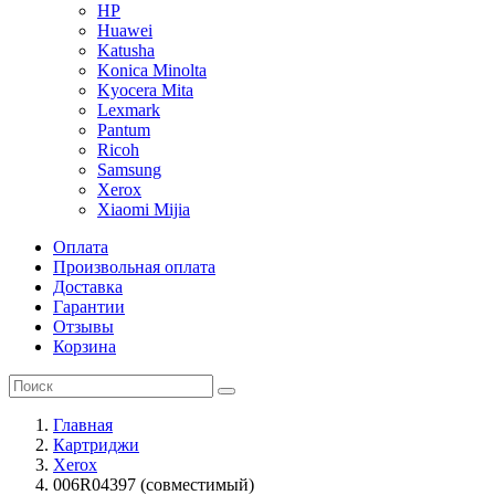
HP
Huawei
Katusha
Konica Minolta
Kyocera Mita
Lexmark
Pantum
Ricoh
Samsung
Xerox
Xiaomi Mijia
Оплата
Произвольная оплата
Доставка
Гарантии
Отзывы
Корзина
Главная
Картриджи
Xerox
006R04397 (совместимый)