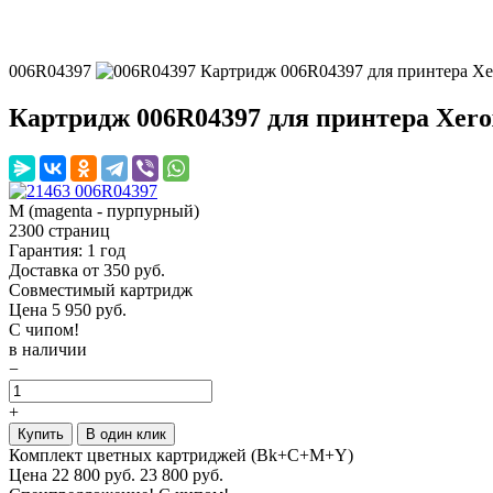
006R04397
Картридж 006R04397 для принтера Xe
Картридж 006R04397 для принтера Xero
M (magenta - пурпурный)
2300 страниц
Гарантия: 1 год
Доставка от 350 руб.
Совместимый картридж
Цена
5 950
руб.
С чипом!
в наличии
−
+
Купить
В один клик
Комплект цветных картриджей (Bk+C+M+Y)
Цена
22 800
руб.
23 800 руб.