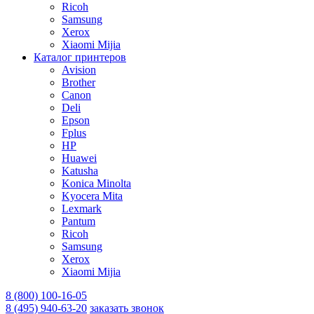
Ricoh
Samsung
Xerox
Xiaomi Mijia
Каталог принтеров
Avision
Brother
Canon
Deli
Epson
Fplus
HP
Huawei
Katusha
Konica Minolta
Kyocera Mita
Lexmark
Pantum
Ricoh
Samsung
Xerox
Xiaomi Mijia
8 (800) 100-16-05
8 (495) 940-63-20
заказать звонок