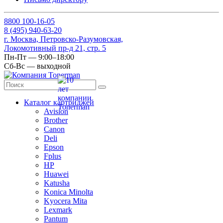
8
800
100-16-05
8
(495)
940-63-20
г. Москва, Петровско-Разумовская,
Локомотивный пр-д 21, стр. 5
Пн-Пт — 9:00–18:00
Сб-Вс — выходной
Каталог картриджей
Avision
Brother
Canon
Deli
Epson
Fplus
HP
Huawei
Katusha
Konica Minolta
Kyocera Mita
Lexmark
Pantum