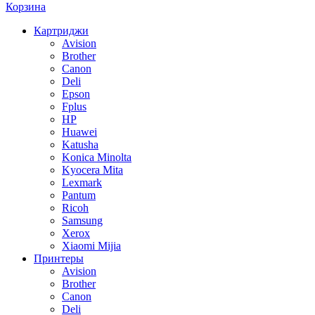
Корзина
Картриджи
Avision
Brother
Canon
Deli
Epson
Fplus
HP
Huawei
Katusha
Konica Minolta
Kyocera Mita
Lexmark
Pantum
Ricoh
Samsung
Xerox
Xiaomi Mijia
Принтеры
Avision
Brother
Canon
Deli