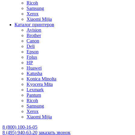
Ricoh
Samsung
Xerox
Xiaomi Mijia
Каталог принтеров
Avision
Brother
Canon
Deli
Epson
Fplus
HP
Huawei
Katusha
Konica Minolta
Kyocera Mita
Lexmark
Pantum
Ricoh
Samsung
Xerox
Xiaomi Mijia
8 (800) 100-16-05
8 (495) 940-63-20
заказать звонок