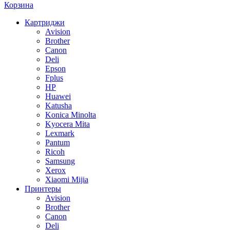
Корзина
Картриджи
Avision
Brother
Canon
Deli
Epson
Fplus
HP
Huawei
Katusha
Konica Minolta
Kyocera Mita
Lexmark
Pantum
Ricoh
Samsung
Xerox
Xiaomi Mijia
Принтеры
Avision
Brother
Canon
Deli