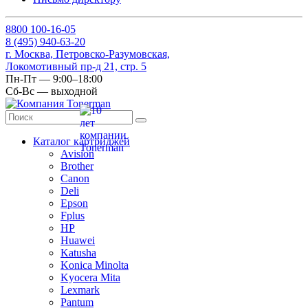
8
800
100-16-05
8
(495)
940-63-20
г. Москва, Петровско-Разумовская,
Локомотивный пр-д 21, стр. 5
Пн-Пт — 9:00–18:00
Сб-Вс — выходной
Каталог картриджей
Avision
Brother
Canon
Deli
Epson
Fplus
HP
Huawei
Katusha
Konica Minolta
Kyocera Mita
Lexmark
Pantum