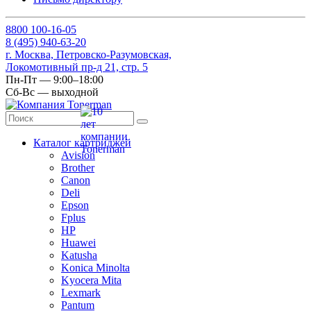
8
800
100-16-05
8
(495)
940-63-20
г. Москва, Петровско-Разумовская,
Локомотивный пр-д 21, стр. 5
Пн-Пт — 9:00–18:00
Сб-Вс — выходной
Каталог картриджей
Avision
Brother
Canon
Deli
Epson
Fplus
HP
Huawei
Katusha
Konica Minolta
Kyocera Mita
Lexmark
Pantum