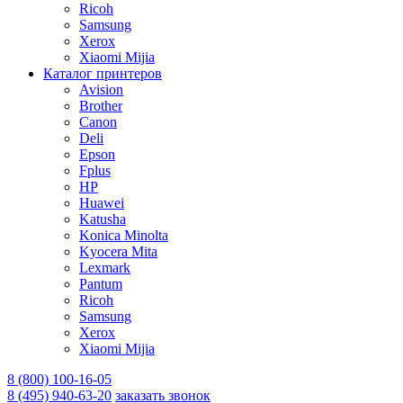
Ricoh
Samsung
Xerox
Xiaomi Mijia
Каталог принтеров
Avision
Brother
Canon
Deli
Epson
Fplus
HP
Huawei
Katusha
Konica Minolta
Kyocera Mita
Lexmark
Pantum
Ricoh
Samsung
Xerox
Xiaomi Mijia
8 (800) 100-16-05
8 (495) 940-63-20
заказать звонок