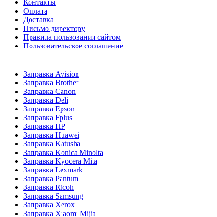
Контакты
Оплата
Доставка
Письмо директору
Правила пользования сайтом
Пользовательское соглашение
Заправка Avision
Заправка Brother
Заправка Canon
Заправка Deli
Заправка Epson
Заправка Fplus
Заправка HP
Заправка Huawei
Заправка Katusha
Заправка Konica Minolta
Заправка Kyocera Mita
Заправка Lexmark
Заправка Pantum
Заправка Ricoh
Заправка Samsung
Заправка Xerox
Заправка Xiaomi Mijia