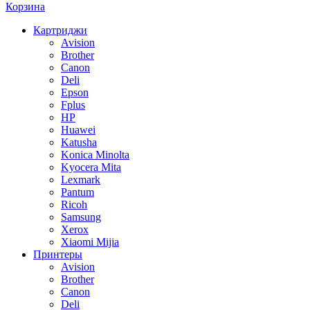
Корзина
Картриджи
Avision
Brother
Canon
Deli
Epson
Fplus
HP
Huawei
Katusha
Konica Minolta
Kyocera Mita
Lexmark
Pantum
Ricoh
Samsung
Xerox
Xiaomi Mijia
Принтеры
Avision
Brother
Canon
Deli