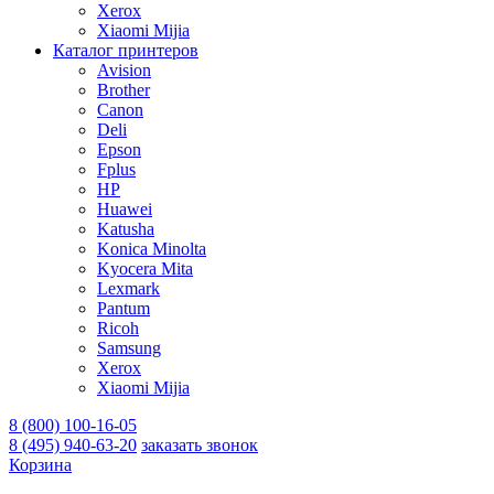
Xerox
Xiaomi Mijia
Каталог принтеров
Avision
Brother
Canon
Deli
Epson
Fplus
HP
Huawei
Katusha
Konica Minolta
Kyocera Mita
Lexmark
Pantum
Ricoh
Samsung
Xerox
Xiaomi Mijia
8 (800) 100-16-05
8 (495) 940-63-20
заказать звонок
Корзина