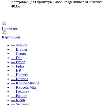
Картриджи для принтера Canon ImageRunner IR Advance
4035i
Принтеры
Картриджи
— Avision
— Brother
— Canon
— Deli
— Epson
— Fplus
— HP
— Huawei
— Katusha
— Konica Minolta
— Kyocera Mita
— Lexmark
— Pantum
— Ricoh
— Samsung