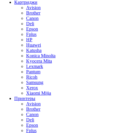
Картриджи
Avision
Brother
Canon
Deli
Epson
Fplus
HP
Huawei
Katusha
Konica Minolta
Kyocera Mita
Lexmark
Pantum
Ricoh
Samsung
Xerox
Xiaomi Mijia
Принтеры
Avision
Brother
Canon
Deli
Epson
Fplus