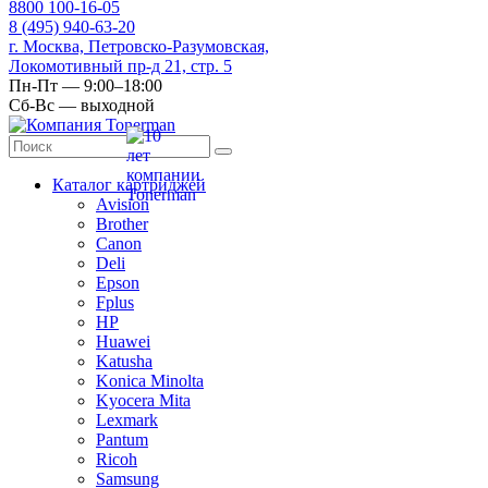
8
800
100-16-05
8
(495)
940-63-20
г. Москва, Петровско-Разумовская,
Локомотивный пр-д 21, стр. 5
Пн-Пт — 9:00–18:00
Сб-Вс — выходной
Каталог картриджей
Avision
Brother
Canon
Deli
Epson
Fplus
HP
Huawei
Katusha
Konica Minolta
Kyocera Mita
Lexmark
Pantum
Ricoh
Samsung