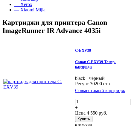
— Xerox
— Xiaomi Mijia
Картриджи для принтера Canon
ImageRunner IR Advance 4035i
C-EXV39
Canon C-EXV39 Тонер-
картридж
black - чёрный
Ресурс 30200 стр.
Совместимый картридж
−
+
Цена
4 550
руб.
Купить
в наличии