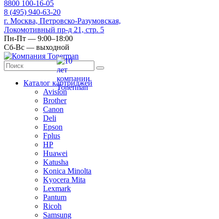
8
800
100-16-05
8
(495)
940-63-20
г. Москва, Петровско-Разумовская,
Локомотивный пр-д 21, стр. 5
Пн-Пт — 9:00–18:00
Сб-Вс — выходной
Каталог картриджей
Avision
Brother
Canon
Deli
Epson
Fplus
HP
Huawei
Katusha
Konica Minolta
Kyocera Mita
Lexmark
Pantum
Ricoh
Samsung