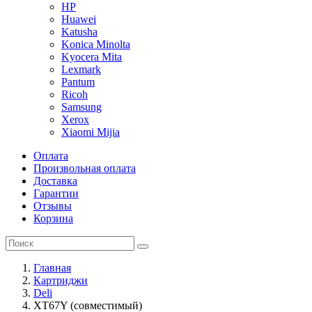
HP
Huawei
Katusha
Konica Minolta
Kyocera Mita
Lexmark
Pantum
Ricoh
Samsung
Xerox
Xiaomi Mijia
Оплата
Произвольная оплата
Доставка
Гарантии
Отзывы
Корзина
Главная
Картриджи
Deli
XT67Y (совместимый)