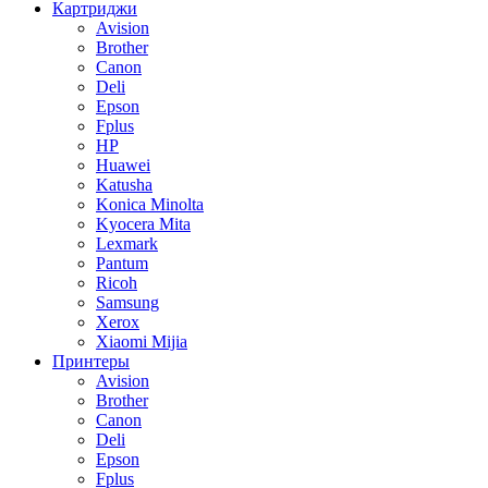
Картриджи
Avision
Brother
Canon
Deli
Epson
Fplus
HP
Huawei
Katusha
Konica Minolta
Kyocera Mita
Lexmark
Pantum
Ricoh
Samsung
Xerox
Xiaomi Mijia
Принтеры
Avision
Brother
Canon
Deli
Epson
Fplus