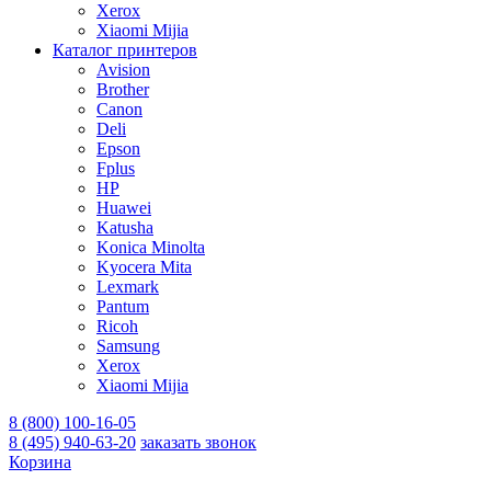
Xerox
Xiaomi Mijia
Каталог принтеров
Avision
Brother
Canon
Deli
Epson
Fplus
HP
Huawei
Katusha
Konica Minolta
Kyocera Mita
Lexmark
Pantum
Ricoh
Samsung
Xerox
Xiaomi Mijia
8 (800) 100-16-05
8 (495) 940-63-20
заказать звонок
Корзина