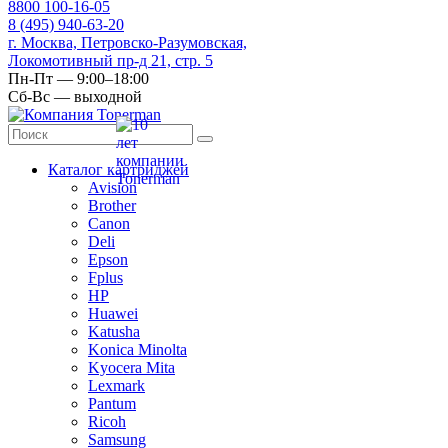
8
800
100-16-05
8
(495)
940-63-20
г. Москва, Петровско-Разумовская,
Локомотивный пр-д 21, стр. 5
Пн-Пт — 9:00–18:00
Сб-Вс — выходной
Каталог картриджей
Avision
Brother
Canon
Deli
Epson
Fplus
HP
Huawei
Katusha
Konica Minolta
Kyocera Mita
Lexmark
Pantum
Ricoh
Samsung