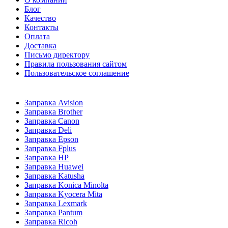
Блог
Качество
Контакты
Оплата
Доставка
Письмо директору
Правила пользования сайтом
Пользовательское соглашение
Заправка Avision
Заправка Brother
Заправка Canon
Заправка Deli
Заправка Epson
Заправка Fplus
Заправка HP
Заправка Huawei
Заправка Katusha
Заправка Konica Minolta
Заправка Kyocera Mita
Заправка Lexmark
Заправка Pantum
Заправка Ricoh