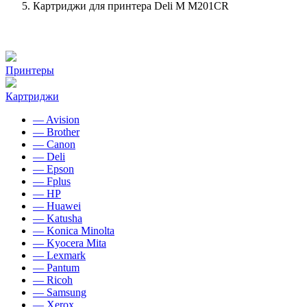
Картриджи для принтера Deli M M201CR
Принтеры
Картриджи
— Avision
— Brother
— Canon
— Deli
— Epson
— Fplus
— HP
— Huawei
— Katusha
— Konica Minolta
— Kyocera Mita
— Lexmark
— Pantum
— Ricoh
— Samsung
— Xerox