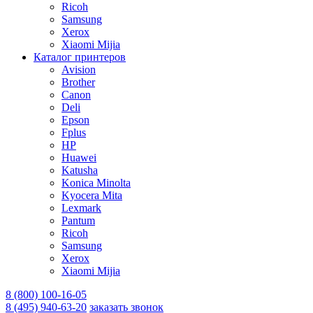
Ricoh
Samsung
Xerox
Xiaomi Mijia
Каталог принтеров
Avision
Brother
Canon
Deli
Epson
Fplus
HP
Huawei
Katusha
Konica Minolta
Kyocera Mita
Lexmark
Pantum
Ricoh
Samsung
Xerox
Xiaomi Mijia
8 (800) 100-16-05
8 (495) 940-63-20
заказать звонок