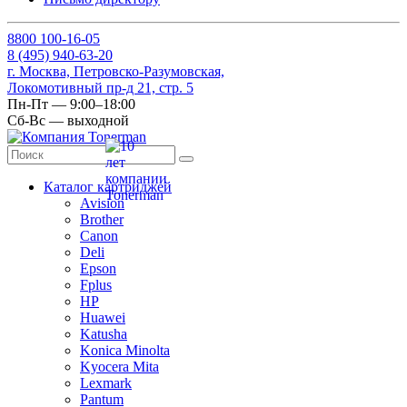
8
800
100-16-05
8
(495)
940-63-20
г. Москва, Петровско-Разумовская,
Локомотивный пр-д 21, стр. 5
Пн-Пт — 9:00–18:00
Сб-Вс — выходной
Каталог картриджей
Avision
Brother
Canon
Deli
Epson
Fplus
HP
Huawei
Katusha
Konica Minolta
Kyocera Mita
Lexmark
Pantum