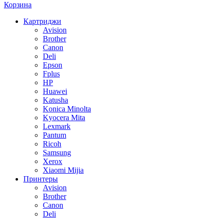
Корзина
Картриджи
Avision
Brother
Canon
Deli
Epson
Fplus
HP
Huawei
Katusha
Konica Minolta
Kyocera Mita
Lexmark
Pantum
Ricoh
Samsung
Xerox
Xiaomi Mijia
Принтеры
Avision
Brother
Canon
Deli