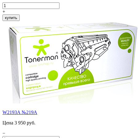
+
купить
W2193A №219A
Цена 3 950 руб.
−