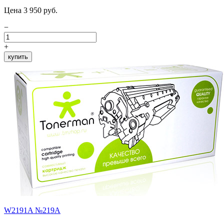
Цена 3 950 руб.
−
+
купить
W2191A №219A