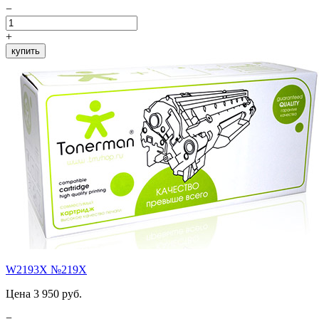
−
+
купить
W2193X №219X
Цена 3 950 руб.
−