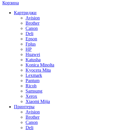
Корзина
Картриджи
Avision
Brother
Canon
Deli
Epson
Fplus
HP
Huawei
Katusha
Konica Minolta
Kyocera Mita
Lexmark
Pantum
Ricoh
Samsung
Xerox
Xiaomi Mijia
Принтеры
Avision
Brother
Canon
Deli