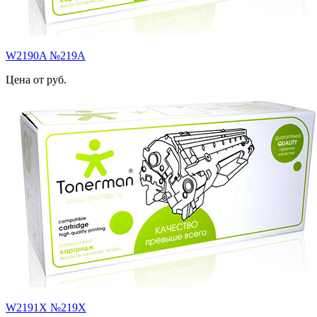
W2190A №219A
Цена от руб.
W2191X №219X