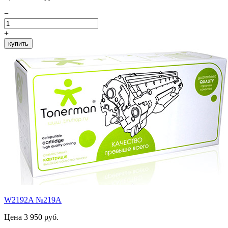
−
+
купить
W2192A №219A
Цена 3 950 руб.