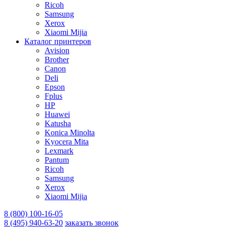
Ricoh
Samsung
Xerox
Xiaomi Mijia
Каталог принтеров
Avision
Brother
Canon
Deli
Epson
Fplus
HP
Huawei
Katusha
Konica Minolta
Kyocera Mita
Lexmark
Pantum
Ricoh
Samsung
Xerox
Xiaomi Mijia
8 (800) 100-16-05
8 (495) 940-63-20
заказать звонок