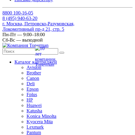
8
800
100-16-05
8
(495)
940-63-20
г. Москва, Петровско-Разумовская,
Локомотивный пр-д 21, стр. 5
Пн-Пт — 9:00–18:00
Сб-Вс — выходной
Каталог картриджей
Avision
Brother
Canon
Deli
Epson
Fplus
HP
Huawei
Katusha
Konica Minolta
Kyocera Mita
Lexmark
Pantum