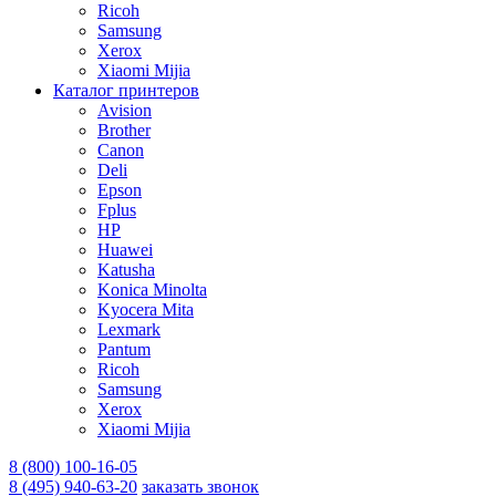
Ricoh
Samsung
Xerox
Xiaomi Mijia
Каталог принтеров
Avision
Brother
Canon
Deli
Epson
Fplus
HP
Huawei
Katusha
Konica Minolta
Kyocera Mita
Lexmark
Pantum
Ricoh
Samsung
Xerox
Xiaomi Mijia
8 (800) 100-16-05
8 (495) 940-63-20
заказать звонок