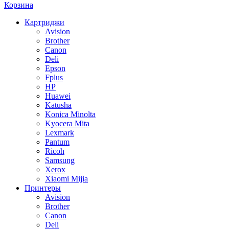
Корзина
Картриджи
Avision
Brother
Canon
Deli
Epson
Fplus
HP
Huawei
Katusha
Konica Minolta
Kyocera Mita
Lexmark
Pantum
Ricoh
Samsung
Xerox
Xiaomi Mijia
Принтеры
Avision
Brother
Canon
Deli