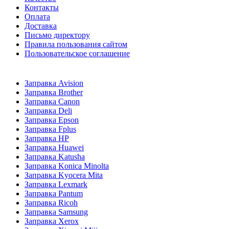
Контакты
Оплата
Доставка
Письмо директору
Правила пользования сайтом
Пользовательское соглашение
Заправка Avision
Заправка Brother
Заправка Canon
Заправка Deli
Заправка Epson
Заправка Fplus
Заправка HP
Заправка Huawei
Заправка Katusha
Заправка Konica Minolta
Заправка Kyocera Mita
Заправка Lexmark
Заправка Pantum
Заправка Ricoh
Заправка Samsung
Заправка Xerox