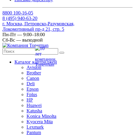
8
800
100-16-05
8
(495)
940-63-20
г. Москва, Петровско-Разумовская,
Локомотивный пр-д 21, стр. 5
Пн-Пт — 9:00–18:00
Сб-Вс — выходной
Каталог картриджей
Avision
Brother
Canon
Deli
Epson
Fplus
HP
Huawei
Katusha
Konica Minolta
Kyocera Mita
Lexmark
Pantum