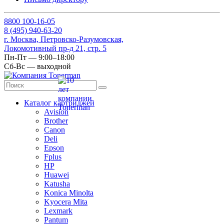
8
800
100-16-05
8
(495)
940-63-20
г. Москва, Петровско-Разумовская,
Локомотивный пр-д 21, стр. 5
Пн-Пт — 9:00–18:00
Сб-Вс — выходной
Каталог картриджей
Avision
Brother
Canon
Deli
Epson
Fplus
HP
Huawei
Katusha
Konica Minolta
Kyocera Mita
Lexmark
Pantum