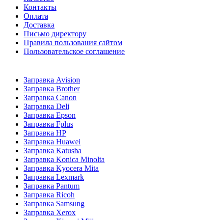
Контакты
Оплата
Доставка
Письмо директору
Правила пользования сайтом
Пользовательское соглашение
Заправка Avision
Заправка Brother
Заправка Canon
Заправка Deli
Заправка Epson
Заправка Fplus
Заправка HP
Заправка Huawei
Заправка Katusha
Заправка Konica Minolta
Заправка Kyocera Mita
Заправка Lexmark
Заправка Pantum
Заправка Ricoh
Заправка Samsung
Заправка Xerox