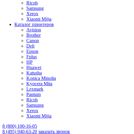
Ricoh
Samsung
Xerox
Xiaomi Mijia
Каталог принтеров
Avision
Brother
Canon
Deli
Epson
Fplus
HP
Huawei
Katusha
Konica Minolta
Kyocera Mita
Lexmark
Pantum
Ricoh
Samsung
Xerox
Xiaomi Mijia
8 (800) 100-16-05
8 (495) 940-63-20
заказать звонок