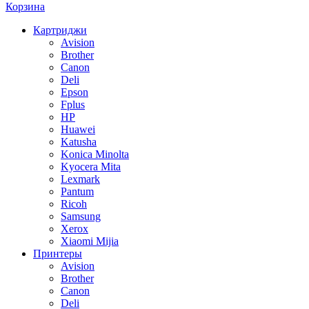
Корзина
Картриджи
Avision
Brother
Canon
Deli
Epson
Fplus
HP
Huawei
Katusha
Konica Minolta
Kyocera Mita
Lexmark
Pantum
Ricoh
Samsung
Xerox
Xiaomi Mijia
Принтеры
Avision
Brother
Canon
Deli