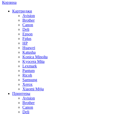
Корзина
Картриджи
Avision
Brother
Canon
Deli
Epson
Fplus
HP
Huawei
Katusha
Konica Minolta
Kyocera Mita
Lexmark
Pantum
Ricoh
Samsung
Xerox
Xiaomi Mijia
Принтеры
Avision
Brother
Canon
Deli