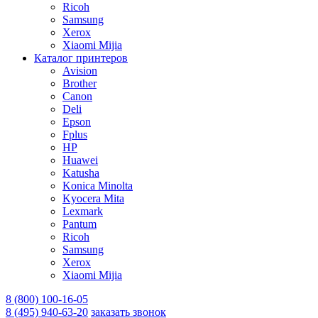
Ricoh
Samsung
Xerox
Xiaomi Mijia
Каталог принтеров
Avision
Brother
Canon
Deli
Epson
Fplus
HP
Huawei
Katusha
Konica Minolta
Kyocera Mita
Lexmark
Pantum
Ricoh
Samsung
Xerox
Xiaomi Mijia
8 (800) 100-16-05
8 (495) 940-63-20
заказать звонок