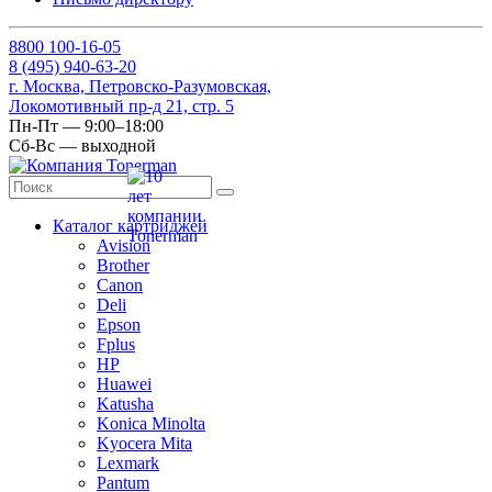
8
800
100-16-05
8
(495)
940-63-20
г. Москва, Петровско-Разумовская,
Локомотивный пр-д 21, стр. 5
Пн-Пт — 9:00–18:00
Сб-Вс — выходной
Каталог картриджей
Avision
Brother
Canon
Deli
Epson
Fplus
HP
Huawei
Katusha
Konica Minolta
Kyocera Mita
Lexmark
Pantum