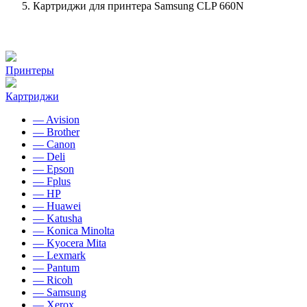
Картриджи для принтера Samsung CLP 660N
Принтеры
Картриджи
— Avision
— Brother
— Canon
— Deli
— Epson
— Fplus
— HP
— Huawei
— Katusha
— Konica Minolta
— Kyocera Mita
— Lexmark
— Pantum
— Ricoh
— Samsung
— Xerox