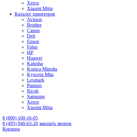
Xerox
Xiaomi Mijia
Каталог принтеров
Avision
Brother
Canon
Deli
Epson
Fplus
HP
Huawei
Katusha
Konica Minolta
Kyocera Mita
Lexmark
Pantum
Ricoh
Samsung
Xerox
Xiaomi Mijia
8 (800) 100-16-05
8 (495) 940-63-20
заказать звонок
Корзина