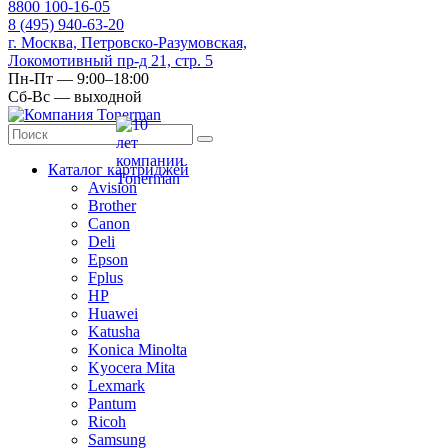
8
800
100-16-05
8
(495)
940-63-20
г. Москва, Петровско-Разумовская,
Локомотивный пр-д 21, стр. 5
Пн-Пт — 9:00–18:00
Сб-Вс — выходной
Каталог картриджей
Avision
Brother
Canon
Deli
Epson
Fplus
HP
Huawei
Katusha
Konica Minolta
Kyocera Mita
Lexmark
Pantum
Ricoh
Samsung