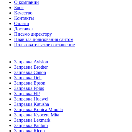
О компании
Блог
Качество
Контакты
Оплата
Доставка
Письмо директору
Правила пользования сайтом
Пользовательское соглашение
Заправка Avision
Заправка Brother
Заправка Canon
Заправка Deli
Заправка Epson
Заправка Fplus
Заправка HP
Заправка Huawei
Заправка Katusha
Заправка Konica Minolta
Заправка Kyocera Mita
Заправка Lexmark
Заправка Pantum
Заправка Ricoh