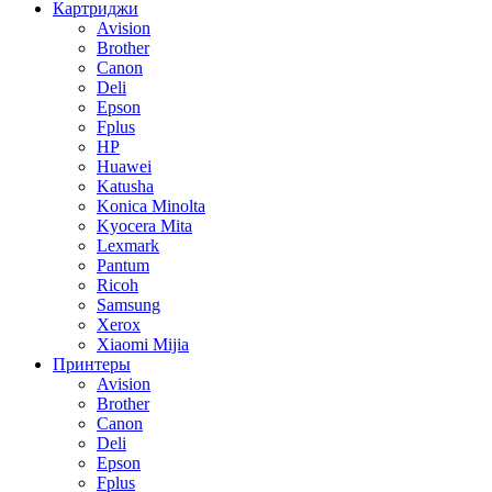
Картриджи
Avision
Brother
Canon
Deli
Epson
Fplus
HP
Huawei
Katusha
Konica Minolta
Kyocera Mita
Lexmark
Pantum
Ricoh
Samsung
Xerox
Xiaomi Mijia
Принтеры
Avision
Brother
Canon
Deli
Epson
Fplus