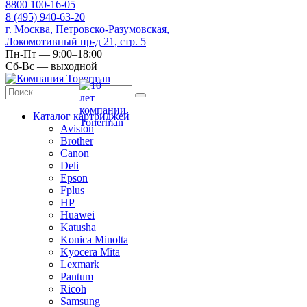
8
800
100-16-05
8
(495)
940-63-20
г. Москва, Петровско-Разумовская,
Локомотивный пр-д 21, стр. 5
Пн-Пт — 9:00–18:00
Сб-Вс — выходной
Каталог картриджей
Avision
Brother
Canon
Deli
Epson
Fplus
HP
Huawei
Katusha
Konica Minolta
Kyocera Mita
Lexmark
Pantum
Ricoh
Samsung