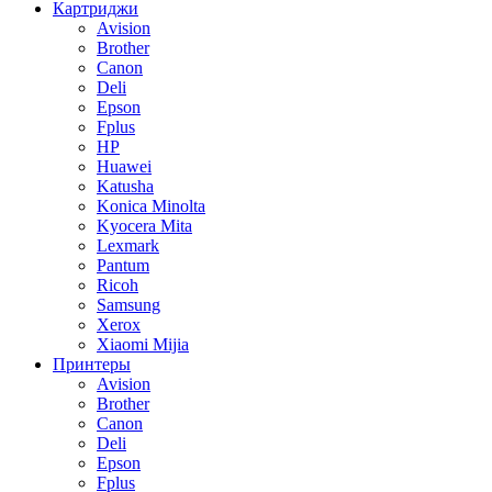
Картриджи
Avision
Brother
Canon
Deli
Epson
Fplus
HP
Huawei
Katusha
Konica Minolta
Kyocera Mita
Lexmark
Pantum
Ricoh
Samsung
Xerox
Xiaomi Mijia
Принтеры
Avision
Brother
Canon
Deli
Epson
Fplus