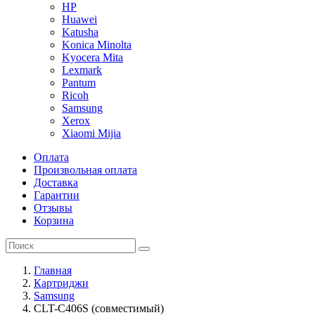
HP
Huawei
Katusha
Konica Minolta
Kyocera Mita
Lexmark
Pantum
Ricoh
Samsung
Xerox
Xiaomi Mijia
Оплата
Произвольная оплата
Доставка
Гарантии
Отзывы
Корзина
Главная
Картриджи
Samsung
CLT-C406S (совместимый)