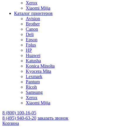
Xerox
Xiaomi Mijia
Каталог принтеров
Avision
Brother
Canon
Deli
Epson
Fplus
HP
Huawei
Katusha
Konica Minolta
Kyocera Mita
Lexmark
Pantum
Ricoh
Samsung
Xerox
Xiaomi Mijia
8 (800) 100-16-05
8 (495) 940-63-20
заказать звонок
Корзина