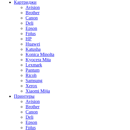
Картриджи
Avision
Brother
Canon
Deli
Epson
Fplus
HP
Huawei
Katusha
Konica Minolta
Kyocera Mita
Lexmark
Pantum
Ricoh
Samsung
Xerox
Xiaomi Mijia
Принтеры
Avision
Brother
Canon
Deli
Epson
Fplus