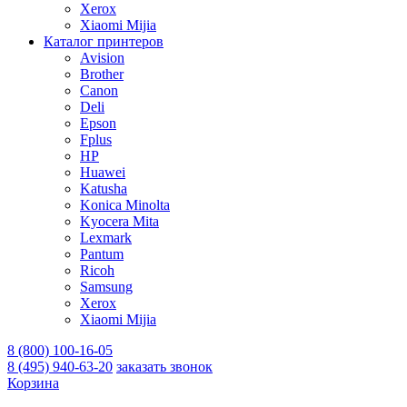
Xerox
Xiaomi Mijia
Каталог принтеров
Avision
Brother
Canon
Deli
Epson
Fplus
HP
Huawei
Katusha
Konica Minolta
Kyocera Mita
Lexmark
Pantum
Ricoh
Samsung
Xerox
Xiaomi Mijia
8 (800) 100-16-05
8 (495) 940-63-20
заказать звонок
Корзина