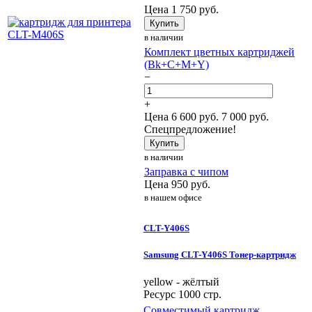
Цена
1 750
руб.
Купить
в наличии
Комплект цветных картриджей
(Bk+C+M+Y)
−
+
Цена
6 600
руб.
7 000 руб.
Спецпредложение!
Купить
в наличии
Заправка с чипом
Цена
950
руб.
в нашем офисе
CLT-Y406S
Samsung CLT-Y406S Тонер-картридж
yellow - жёлтый
Ресурс 1000 стр.
Совместимый картридж