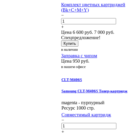
Комплект цветных картриджей
(Bk+C+M+Y)
−
+
Цена
6 600
руб.
7 000 руб.
Спецпредложение!
Купить
в наличии
Заправка с чипом
Цена
950
руб.
в нашем офисе
CLT-M406S
Samsung CLT-M406S Тонер-картридж
magenta - пурпурный
Ресурс 1000 стр.
Совместимый картридж
−
+