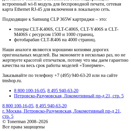
встроенный wi-fi модуль для беспроводной печати, сетевая
карта Ethernet RJ-45 для включения в локальную сеть.
Подходящие к Samsung CLP 365W картриджи – это:
тонеры CLT-K406S, CLT-C406S, CLT-Y406S и CLT-
M406S с ресурсом 1500 и 1000 страниц,
фотобарабан CLT-R406 на 4000 страниц.
Наши аналоги являются хорошими копиями дорогих
оригинальных моделей. Вы экономите в несколько раз, но не
жертвуете красотой отпечатков, потому что мы даем гарантию
качества на весь срок работы моделей «Тонермен».
Заказывайте по телефону +7 (495) 940-63-20 или на сайте
tmshop.ru.
8 800 100-16-05
,
8 495 940-63-20
Петровско-Разумовская, Локомотивный пр-д 21, стр. 5
8 800 100-16-05
,
8 495 940-63-20
г. Москва, Петровско-Разумовская, Локомотивный пр-д 21,
стр. 5
© Tonerman 2008–2026
Все права защищены