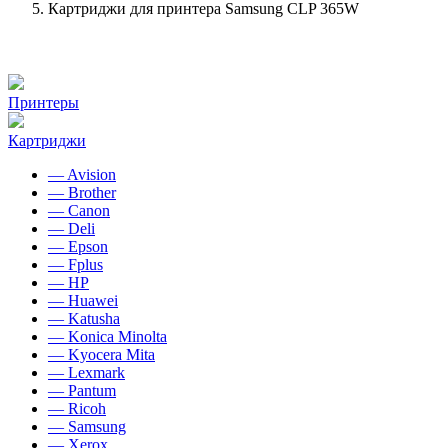
Картриджи для принтера Samsung CLP 365W
Принтеры
Картриджи
— Avision
— Brother
— Canon
— Deli
— Epson
— Fplus
— HP
— Huawei
— Katusha
— Konica Minolta
— Kyocera Mita
— Lexmark
— Pantum
— Ricoh
— Samsung
— Xerox