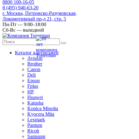
8
800
100-16-05
8
(495)
940-63-20
г. Москва, Петровско-Разумовская,
Локомотивный пр-д 21, стр. 5
Пн-Пт — 9:00–18:00
Сб-Вс — выходной
Каталог картриджей
Avision
Brother
Canon
Deli
Epson
Fplus
HP
Huawei
Katusha
Konica Minolta
Kyocera Mita
Lexmark
Pantum
Ricoh
Samsung