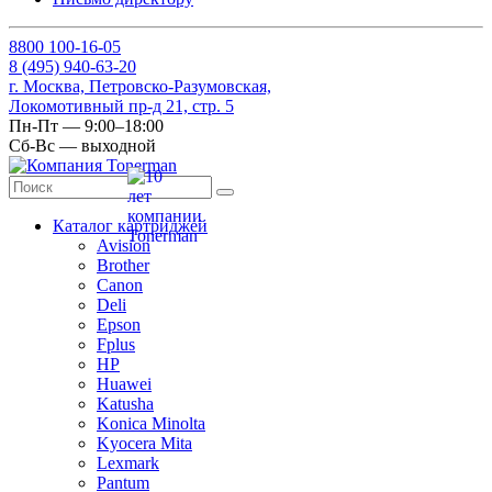
8
800
100-16-05
8
(495)
940-63-20
г. Москва, Петровско-Разумовская,
Локомотивный пр-д 21, стр. 5
Пн-Пт — 9:00–18:00
Сб-Вс — выходной
Каталог картриджей
Avision
Brother
Canon
Deli
Epson
Fplus
HP
Huawei
Katusha
Konica Minolta
Kyocera Mita
Lexmark
Pantum