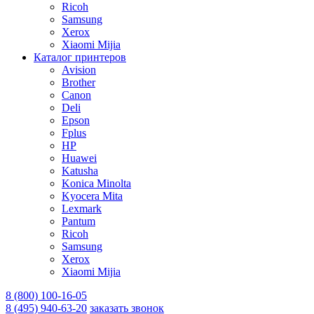
Ricoh
Samsung
Xerox
Xiaomi Mijia
Каталог принтеров
Avision
Brother
Canon
Deli
Epson
Fplus
HP
Huawei
Katusha
Konica Minolta
Kyocera Mita
Lexmark
Pantum
Ricoh
Samsung
Xerox
Xiaomi Mijia
8 (800) 100-16-05
8 (495) 940-63-20
заказать звонок