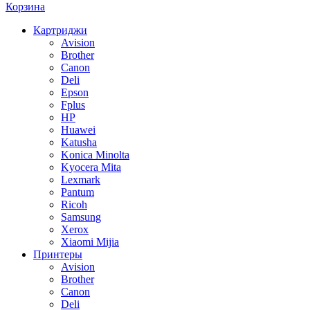
Корзина
Картриджи
Avision
Brother
Canon
Deli
Epson
Fplus
HP
Huawei
Katusha
Konica Minolta
Kyocera Mita
Lexmark
Pantum
Ricoh
Samsung
Xerox
Xiaomi Mijia
Принтеры
Avision
Brother
Canon
Deli