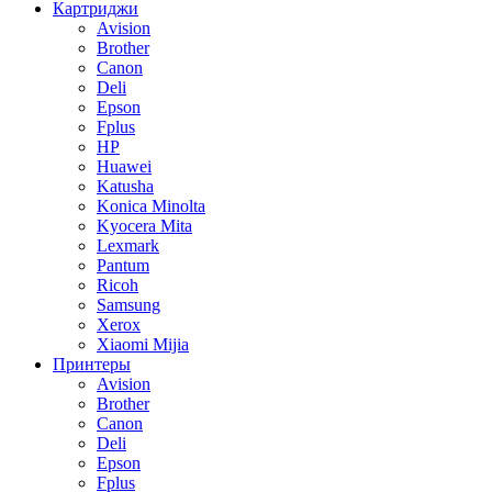
Картриджи
Avision
Brother
Canon
Deli
Epson
Fplus
HP
Huawei
Katusha
Konica Minolta
Kyocera Mita
Lexmark
Pantum
Ricoh
Samsung
Xerox
Xiaomi Mijia
Принтеры
Avision
Brother
Canon
Deli
Epson
Fplus