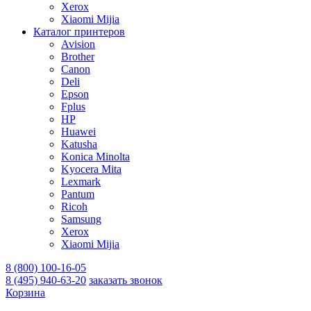
Xerox
Xiaomi Mijia
Каталог принтеров
Avision
Brother
Canon
Deli
Epson
Fplus
HP
Huawei
Katusha
Konica Minolta
Kyocera Mita
Lexmark
Pantum
Ricoh
Samsung
Xerox
Xiaomi Mijia
8 (800) 100-16-05
8 (495) 940-63-20
заказать звонок
Корзина