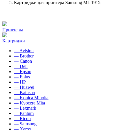
Картриджи для принтера Samsung ML 1915
Принтеры
Картриджи
— Avision
— Brother
— Canon
— Deli
— Epson
— Fplus
— HP
— Huawei
— Katusha
— Konica Minolta
— Kyocera Mita
— Lexmark
— Pantum
— Ricoh
— Samsung
— Xerox