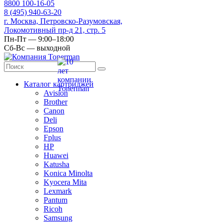
8
800
100-16-05
8
(495)
940-63-20
г. Москва, Петровско-Разумовская,
Локомотивный пр-д 21, стр. 5
Пн-Пт — 9:00–18:00
Сб-Вс — выходной
Каталог картриджей
Avision
Brother
Canon
Deli
Epson
Fplus
HP
Huawei
Katusha
Konica Minolta
Kyocera Mita
Lexmark
Pantum
Ricoh
Samsung