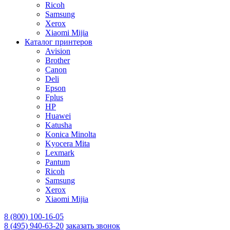
Ricoh
Samsung
Xerox
Xiaomi Mijia
Каталог принтеров
Avision
Brother
Canon
Deli
Epson
Fplus
HP
Huawei
Katusha
Konica Minolta
Kyocera Mita
Lexmark
Pantum
Ricoh
Samsung
Xerox
Xiaomi Mijia
8 (800) 100-16-05
8 (495) 940-63-20
заказать звонок