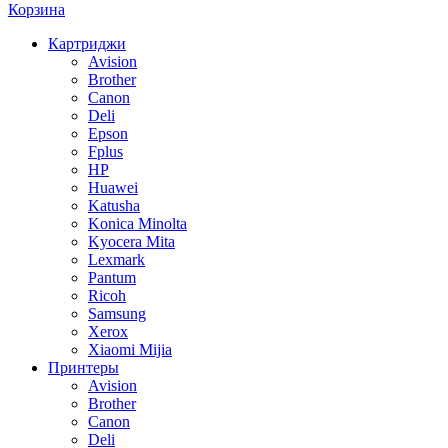
Корзина
Картриджи
Avision
Brother
Canon
Deli
Epson
Fplus
HP
Huawei
Katusha
Konica Minolta
Kyocera Mita
Lexmark
Pantum
Ricoh
Samsung
Xerox
Xiaomi Mijia
Принтеры
Avision
Brother
Canon
Deli