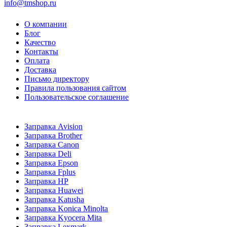
info@tmshop.ru
О компании
Блог
Качество
Контакты
Оплата
Доставка
Письмо директору
Правила пользования сайтом
Пользовательское соглашение
Заправка Avision
Заправка Brother
Заправка Canon
Заправка Deli
Заправка Epson
Заправка Fplus
Заправка HP
Заправка Huawei
Заправка Katusha
Заправка Konica Minolta
Заправка Kyocera Mita
Заправка Lexmark