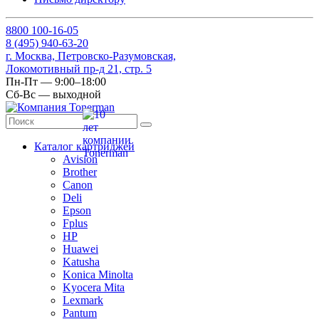
8
800
100-16-05
8
(495)
940-63-20
г. Москва, Петровско-Разумовская,
Локомотивный пр-д 21, стр. 5
Пн-Пт — 9:00–18:00
Сб-Вс — выходной
Каталог картриджей
Avision
Brother
Canon
Deli
Epson
Fplus
HP
Huawei
Katusha
Konica Minolta
Kyocera Mita
Lexmark
Pantum