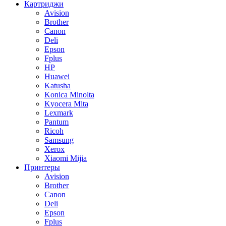
Картриджи
Avision
Brother
Canon
Deli
Epson
Fplus
HP
Huawei
Katusha
Konica Minolta
Kyocera Mita
Lexmark
Pantum
Ricoh
Samsung
Xerox
Xiaomi Mijia
Принтеры
Avision
Brother
Canon
Deli
Epson
Fplus