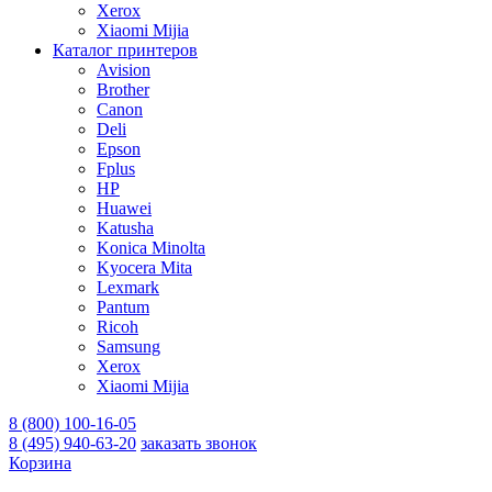
Xerox
Xiaomi Mijia
Каталог принтеров
Avision
Brother
Canon
Deli
Epson
Fplus
HP
Huawei
Katusha
Konica Minolta
Kyocera Mita
Lexmark
Pantum
Ricoh
Samsung
Xerox
Xiaomi Mijia
8 (800) 100-16-05
8 (495) 940-63-20
заказать звонок
Корзина