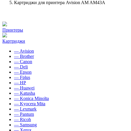
Картриджи для принтера Avision AM AM43A
Принтеры
Картриджи
— Avision
— Brother
— Canon
— Deli
— Epson
— Fplus
— HP
— Huawei
— Katusha
— Konica Minolta
— Kyocera Mita
— Lexmark
— Pantum
— Ricoh
— Samsung
— Xerox