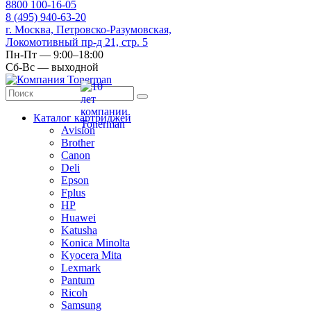
8
800
100-16-05
8
(495)
940-63-20
г. Москва, Петровско-Разумовская,
Локомотивный пр-д 21, стр. 5
Пн-Пт — 9:00–18:00
Сб-Вс — выходной
Каталог картриджей
Avision
Brother
Canon
Deli
Epson
Fplus
HP
Huawei
Katusha
Konica Minolta
Kyocera Mita
Lexmark
Pantum
Ricoh
Samsung