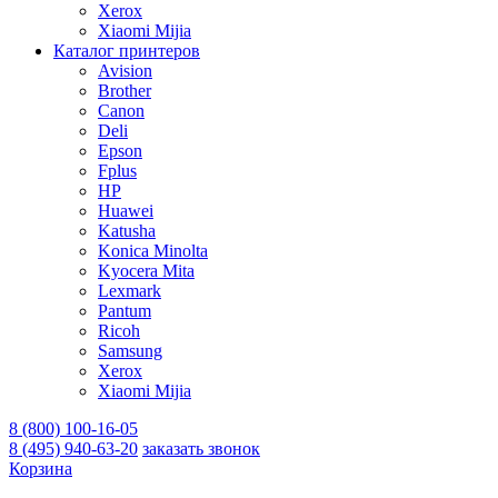
Xerox
Xiaomi Mijia
Каталог принтеров
Avision
Brother
Canon
Deli
Epson
Fplus
HP
Huawei
Katusha
Konica Minolta
Kyocera Mita
Lexmark
Pantum
Ricoh
Samsung
Xerox
Xiaomi Mijia
8 (800) 100-16-05
8 (495) 940-63-20
заказать звонок
Корзина