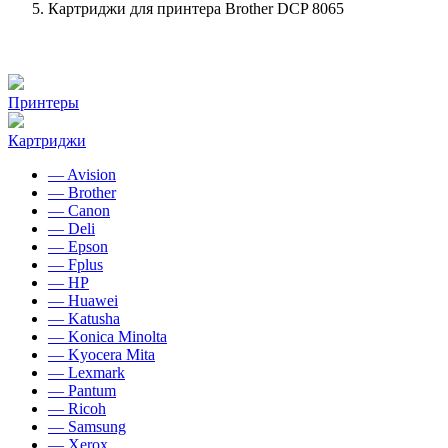
Картриджи для принтера Brother DCP 8065
Принтеры
Картриджи
— Avision
— Brother
— Canon
— Deli
— Epson
— Fplus
— HP
— Huawei
— Katusha
— Konica Minolta
— Kyocera Mita
— Lexmark
— Pantum
— Ricoh
— Samsung
— Xerox