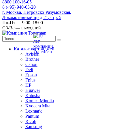
8
800
100-16-05
8
(495)
940-63-20
г. Москва, Петровско-Разумовская,
Локомотивный пр-д 21, стр. 5
Пн-Пт — 9:00–18:00
Сб-Вс — выходной
Каталог картриджей
Avision
Brother
Canon
Deli
Epson
Fplus
HP
Huawei
Katusha
Konica Minolta
Kyocera Mita
Lexmark
Pantum
Ricoh
Samsung