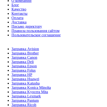
О компании
Блог
Качество
Контакты
Оплата
Доставка
Письмо директору
Правила пользования сайтом
Пользовательское соглашение
Заправка Avision
Заправка Brother
Заправка Canon
Заправка Deli
Заправка Epson
Заправка Fplus
Заправка HP
Заправка Huawei
Заправка Katusha
Заправка Konica Minolta
Заправка Kyocera Mita
Заправка Lexmark
Заправка Pantum
Заправка Ricoh