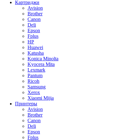
Картриджи
Avision
Brother
Canon
Deli
Epson
Fplus
HP
Huawei
Katusha
Konica Minolta
Kyocera Mita
Lexmark
Pantum
Ricoh
Samsung
Xerox
Xiaomi Mijia
Принтеры
Avision
Brother
Canon
Deli
Epson
Fplus